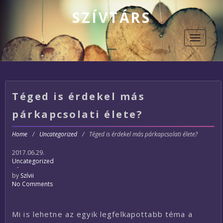
SZÍVTÁRS
Toggle
navigati
Téged is érdekel más
párkapcsolati élete?
Home
/
Uncategorized
/
Téged is érdekel más párkapcsolati élete?
2017.06.29.
Uncategorized
-
by
Szívii
No Comments
Mi is lehetne az egyik legfelkapottabb téma a