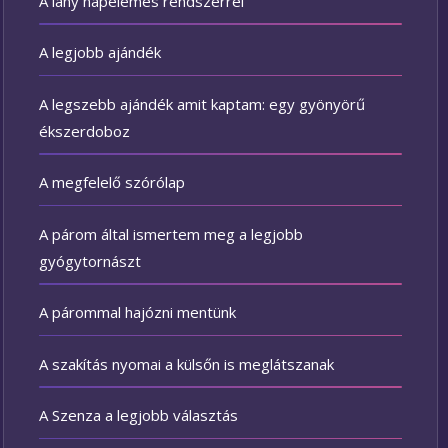
A lány napelemes rendszerrel
A legjobb ajándék
A legszebb ajándék amit kaptam: egy gyönyörű
ékszerdoboz
A megfelelő szórólap
A párom által ismertem meg a legjobb
gyógytornászt
A párommal hajózni mentünk
A szakítás nyomai a külsőn is meglátszanak
A Szenza a legjobb választás