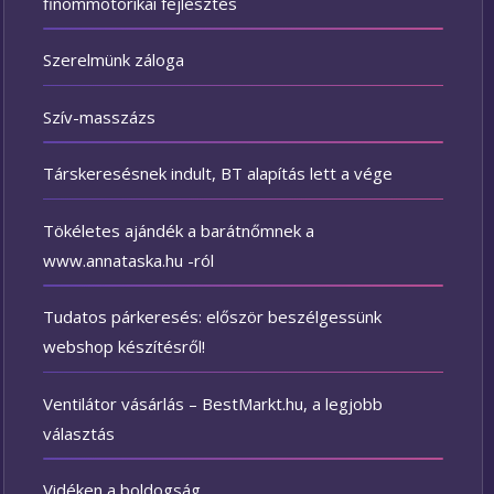
finommotorikai fejlesztés
Szerelmünk záloga
Szív-masszázs
Társkeresésnek indult, BT alapítás lett a vége
Tökéletes ajándék a barátnőmnek a
www.annataska.hu -ról
Tudatos párkeresés: először beszélgessünk
webshop készítésről!
Ventilátor vásárlás – BestMarkt.hu, a legjobb
választás
Vidéken a boldogság