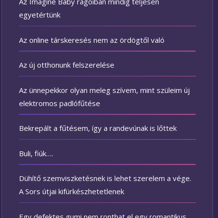
Az Imagine Baby rágóiban mindig teljesen
egyetértünk
Az online társkeresés nem az ördögtől való
Az új otthonunk felszerelése
Az ünnepekkor olyan meleg szívem, mint szüleim új
elektromos padlófűtése
Bekrepált a fűtésem, így a randevúnak is lőttek
Buli, fiúk….
Dühítő szemviszketésnek is lehet szerelem a vége.
A Sors útjai kifürkészhetetlenek
Egy defektes gumi nem ronthat el egy romantikus