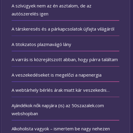
A szívügyek nem az én asztalom, de az
autószerelés igen
A társkeresés és a párkapcsolatok újfajta világáról
A titokzatos plazmavágó lány
A varrás is közrejátszott abban, hogy párra találtam
A veszekedéseket is megelőzi a napenergia
A webtárhely bérlés árak miatt kár veszekedni…
Ajándékok nők napjára (is) az 50szazalek.com
webshopban
Alkoholista vagyok – ismertem be nagy nehezen