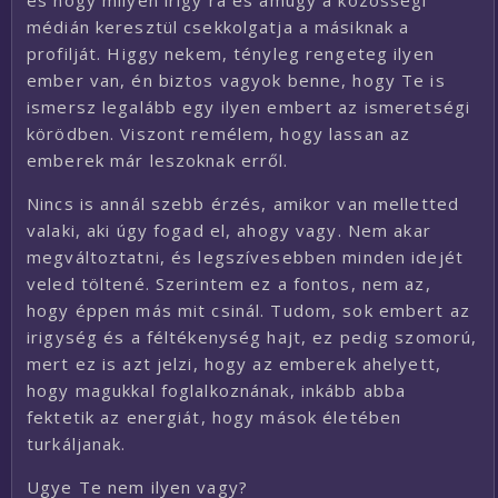
és hogy milyen irigy rá és amúgy a közösségi
médián keresztül csekkolgatja a másiknak a
profilját. Higgy nekem, tényleg rengeteg ilyen
ember van, én biztos vagyok benne, hogy Te is
ismersz legalább egy ilyen embert az ismeretségi
körödben. Viszont remélem, hogy lassan az
emberek már leszoknak erről.
Nincs is annál szebb érzés, amikor van melletted
valaki, aki úgy fogad el, ahogy vagy. Nem akar
megváltoztatni, és legszívesebben minden idejét
veled töltené. Szerintem ez a fontos, nem az,
hogy éppen más mit csinál. Tudom, sok embert az
irigység és a féltékenység hajt, ez pedig szomorú,
mert ez is azt jelzi, hogy az emberek ahelyett,
hogy magukkal foglalkoznának, inkább abba
fektetik az energiát, hogy mások életében
turkáljanak.
Ugye Te nem ilyen vagy?