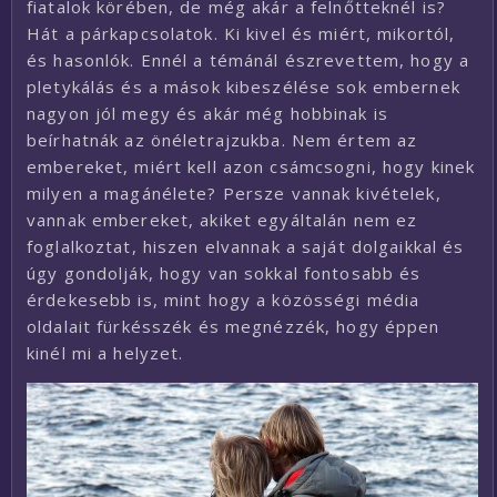
fiatalok körében, de még akár a felnőtteknél is?
Hát a párkapcsolatok. Ki kivel és miért, mikortól,
és hasonlók. Ennél a témánál észrevettem, hogy a
pletykálás és a mások kibeszélése sok embernek
nagyon jól megy és akár még hobbinak is
beírhatnák az önéletrajzukba. Nem értem az
embereket, miért kell azon csámcsogni, hogy kinek
milyen a magánélete? Persze vannak kivételek,
vannak embereket, akiket egyáltalán nem ez
foglalkoztat, hiszen elvannak a saját dolgaikkal és
úgy gondolják, hogy van sokkal fontosabb és
érdekesebb is, mint hogy a közösségi média
oldalait fürkésszék és megnézzék, hogy éppen
kinél mi a helyzet.