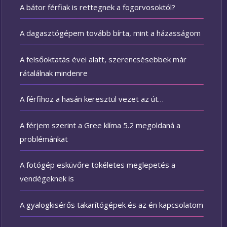
A bátor férfiak is rettegnek a fogorvosoktól?
A dagasztógépem tovább bírta, mint a házasságom
A felsőoktatás évei alatt, szerencsésebbek már
rátalálnak mindenre
A férfihoz a hasán keresztül vezet az út…
A férjem szerint a Gree klíma 5.2 megoldaná a
problémánkat
A fotógép esküvőre tökéletes meglepetés a
vendégeknek is
A gyalogkisérős takarítógépek és az én kapcsolatom