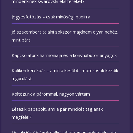
mindenkinek swarovski ékszereket?
Jegyesfotózás – csak minőségi papírra
Jó szakembert találni sokszor majdnem olyan nehéz,
mint párt
Kapcsolatunk harmóniája és a konyhabútor anyagok
Koliken kerékpár – amin a későbbi motorosok kezdik
a gurulást
Költözünk a párommal, nagyon vártam
Létezik bababolt, ami a pár mindkét tagjának
megfelel?
Lidl akciós újságok nélkül lehet ugyan boldogulni, de