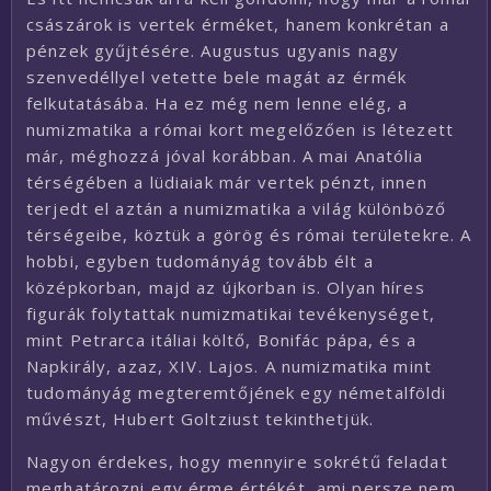
császárok is vertek érméket, hanem konkrétan a
pénzek gyűjtésére. Augustus ugyanis nagy
szenvedéllyel vetette bele magát az érmék
felkutatásába. Ha ez még nem lenne elég, a
numizmatika a római kort megelőzően is létezett
már, méghozzá jóval korábban. A mai Anatólia
térségében a lüdiaiak már vertek pénzt, innen
terjedt el aztán a numizmatika a világ különböző
térségeibe, köztük a görög és római területekre. A
hobbi, egyben tudományág tovább élt a
középkorban, majd az újkorban is. Olyan híres
figurák folytattak numizmatikai tevékenységet,
mint Petrarca itáliai költő, Bonifác pápa, és a
Napkirály, azaz, XIV. Lajos. A numizmatika mint
tudományág megteremtőjének egy németalföldi
művészt, Hubert Goltziust tekinthetjük.
Nagyon érdekes, hogy mennyire sokrétű feladat
meghatározni egy érme értékét, ami persze nem