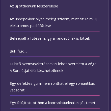
Az új otthonunk felszerelése
Az ünnepekkor olyan meleg szívem, mint szüleim új
elektromos padlófűtése
Bekrepált a fűtésem, így a randevúnak is lőttek
Buli, fiúk….
Dühítő szemviszketésnek is lehet szerelem a vége.
A Sors útjai kifürkészhetetlenek
Egy defektes gumi nem ronthat el egy romantikus
vacsorát
Egy felújított otthon a kapcsolatunknak is jót tehet