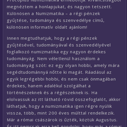
megnéztem a honlapjukat, és nagyon tetszett.
Különösen a Numizmatika – a régi pénzek
gyűjtése, tudománya és szenvedélye című,
különösen informatív oldalt ajánlom!
Innen megtudhatjuk, hogy a régi pénzek
gyűjtésével, tudományával és szenvedélyével
foglalkozó numizmatika egy nagyon érdekes
tudományág. Nem véletlenül használom a
tudományág szót: ez egy olyan hobbi, amely mára
segédtudománnyá nőtte ki magát. Ráadásul az
egyik legrégebbi hobbi, és nem csak önmagában
érdekes, hanem adalékul szolgálhat a
történészeknek és a régészeknek is. Ha
elolvassuk az itt látható rövid összefoglalót, akkor
láthatjuk, hogy a numizmatika igen régre nyúlik
vissza, több, mint 200 éves múlttal rendelkezik.
Már a római császárok is űzték, köztük Augustus.
És itt nemcsak arra kell gondolni, hogy már a római