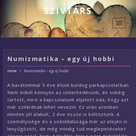
SZÍVTÁRS
Toggle
navigati
Numizmatika – egy új hobbi
Home
/
Numizmatika – egy új hobbi
A barátommal 5 éve élünk boldog párkapcsolatban.
Nem indult könnyen az ismerkedésünk, és sokáig
tartott, mire a kapcsolatunk eljutott oda, hogy azt
már szilárdnak lehet nevezni. Ez után azonban
minden jól alakult, 2 éve össze is költöztünk. A
személyisége és a sokoldalúsága már az elején is
lenyűgözött, de még mindig tud meglepetéseket