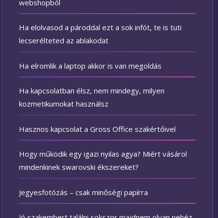
webshopból
Ha elolvasod a pároddal ezt a sok infót, te is tuti
lecserélteted az ablakodat
Ha elromlik a laptop akkor is van megoldás
Ha kapcsolatban élsz, nem mindegy, milyen
kozmetikumokat használsz
Hasznos kapcsolat a Gross Office szakértőivel
Hogy működik egy igazi nyilas agya? Miért vásárol
mindenkinek swarovski ékszereket?
Jegyesfotózás – csak minőségi papírra
Jó szakembert találni sokszor majdnem olyan nehéz,