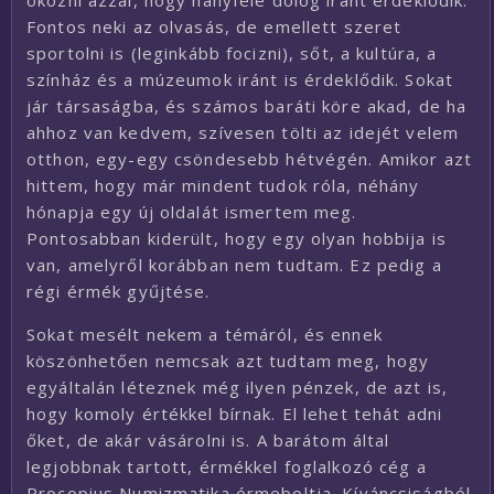
okozni azzal, hogy hányféle dolog iránt érdeklődik.
Fontos neki az olvasás, de emellett szeret
sportolni is (leginkább focizni), sőt, a kultúra, a
színház és a múzeumok iránt is érdeklődik. Sokat
jár társaságba, és számos baráti köre akad, de ha
ahhoz van kedvem, szívesen tölti az idejét velem
otthon, egy-egy csöndesebb hétvégén. Amikor azt
hittem, hogy már mindent tudok róla, néhány
hónapja egy új oldalát ismertem meg.
Pontosabban kiderült, hogy egy olyan hobbija is
van, amelyről korábban nem tudtam. Ez pedig a
régi érmék gyűjtése.
Sokat mesélt nekem a témáról, és ennek
köszönhetően nemcsak azt tudtam meg, hogy
egyáltalán léteznek még ilyen pénzek, de azt is,
hogy komoly értékkel bírnak. El lehet tehát adni
őket, de akár vásárolni is. A barátom által
legjobbnak tartott, érmékkel foglalkozó cég a
Procopius Numizmatika érmeboltja. Kíváncsiságból