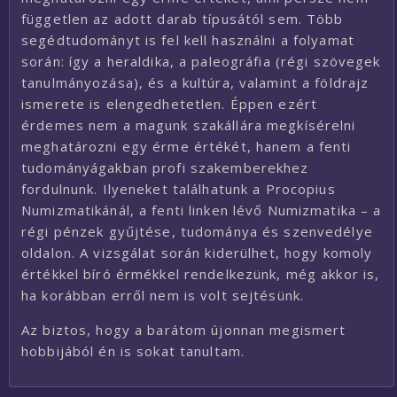
független az adott darab típusától sem. Több
segédtudományt is fel kell használni a folyamat
során: így a heraldika, a paleográfia (régi szövegek
tanulmányozása), és a kultúra, valamint a földrajz
ismerete is elengedhetetlen. Éppen ezért
érdemes nem a magunk szakállára megkísérelni
meghatározni egy érme értékét, hanem a fenti
tudományágakban profi szakemberekhez
fordulnunk. Ilyeneket találhatunk a Procopius
Numizmatikánál, a fenti linken lévő Numizmatika – a
régi pénzek gyűjtése, tudománya és szenvedélye
oldalon. A vizsgálat során kiderülhet, hogy komoly
értékkel bíró érmékkel rendelkezünk, még akkor is,
ha korábban erről nem is volt sejtésünk.
Az biztos, hogy a barátom újonnan megismert
hobbijából én is sokat tanultam.