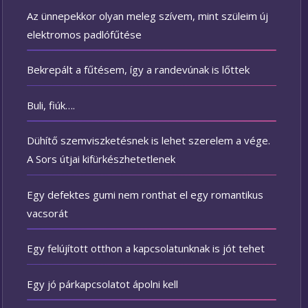
Az ünnepekkor olyan meleg szívem, mint szüleim új
elektromos padlófűtése
Bekrepált a fűtésem, így a randevúnak is lőttek
Buli, fiúk….
Dühítő szemviszketésnek is lehet szerelem a vége.
A Sors útjai kifürkészhetetlenek
Egy defektes gumi nem ronthat el egy romantikus
vacsorát
Egy felújított otthon a kapcsolatunknak is jót tehet
Egy jó párkapcsolatot ápolni kell