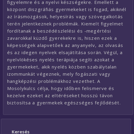
figyelemre és a nyelvi készségekre. Emellett a
központ diszgráfiás gyermekeket is fogad, akiknél
az írásmozgások, helyesírás vagy szövegalkotás
terén jelentkeznek problémák. Kiemelt figyelmet
fordítanak a beszédészlelési és -megértési
zavarokkal küzdő gyerekekre is, hiszen ezek a
képességek alapvetőek az anyanyelv, az olvasás
és az idegen nyelvek elsajátítása során. Végül, a
nyelvlökéses nyelés terápiája segíti azokat a
gyermekeket, akik nyelés közben szabálytalan
izommunkát végeznek, mely fogászati vagy
hangképzési problémákhoz vezethet. A
Mosolykulcs célja, hogy időben felismerve és
kezelve ezeket az eltéréseket hosszú távon
biztosítsa a gyermekek egészséges fejlődését.
Keresés