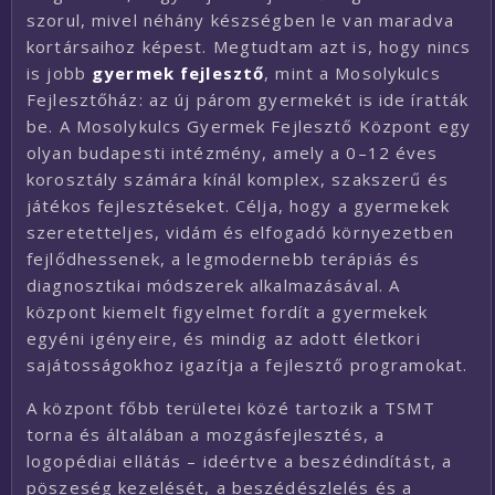
szorul, mivel néhány készségben le van maradva
kortársaihoz képest. Megtudtam azt is, hogy nincs
is jobb
gyermek fejlesztő
, mint a Mosolykulcs
Fejlesztőház: az új párom gyermekét is ide íratták
be. A Mosolykulcs Gyermek Fejlesztő Központ egy
olyan budapesti intézmény, amely a 0–12 éves
korosztály számára kínál komplex, szakszerű és
játékos fejlesztéseket. Célja, hogy a gyermekek
szeretetteljes, vidám és elfogadó környezetben
fejlődhessenek, a legmodernebb terápiás és
diagnosztikai módszerek alkalmazásával. A
központ kiemelt figyelmet fordít a gyermekek
egyéni igényeire, és mindig az adott életkori
sajátosságokhoz igazítja a fejlesztő programokat.
A központ főbb területei közé tartozik a TSMT
torna és általában a mozgásfejlesztés, a
logopédiai ellátás – ideértve a beszédindítást, a
pöszeség kezelését, a beszédészlelés és a