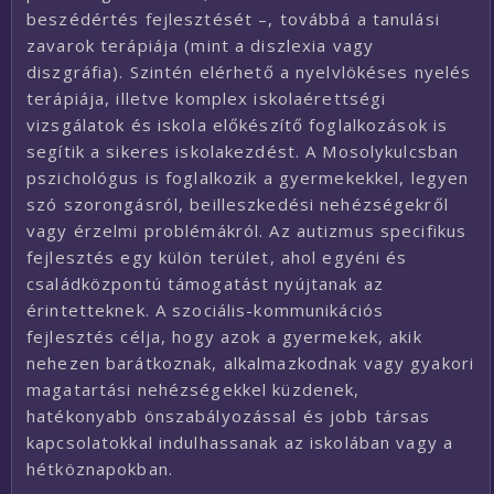
beszédértés fejlesztését –, továbbá a tanulási
zavarok terápiája (mint a diszlexia vagy
diszgráfia). Szintén elérhető a nyelvlökéses nyelés
terápiája, illetve komplex iskolaérettségi
vizsgálatok és iskola előkészítő foglalkozások is
segítik a sikeres iskolakezdést. A Mosolykulcsban
pszichológus is foglalkozik a gyermekekkel, legyen
szó szorongásról, beilleszkedési nehézségekről
vagy érzelmi problémákról. Az autizmus specifikus
fejlesztés egy külön terület, ahol egyéni és
családközpontú támogatást nyújtanak az
érintetteknek. A szociális-kommunikációs
fejlesztés célja, hogy azok a gyermekek, akik
nehezen barátkoznak, alkalmazkodnak vagy gyakori
magatartási nehézségekkel küzdenek,
hatékonyabb önszabályozással és jobb társas
kapcsolatokkal indulhassanak az iskolában vagy a
hétköznapokban.