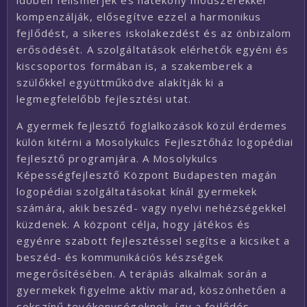
időben felismerjék és hatékony módszerekkel
kompenzálják, elősegítve ezzel a harmonikus
fejlődést, a sikeres iskolakezdést és az önbizalom
erősödését. A szolgáltatások elérhetők egyéni és
kiscsoportos formában is, a szakemberek a
szülőkkel együttműködve alakítják ki a
legmegfelelőbb fejlesztési utat.
A gyermek fejlesztő foglalkozások közül érdemes
külön kitérni a Mosolykulcs Fejlesztőház logopédiai
fejlesztő programjára. A Mosolykulcs
Képességfejlesztő Központ Budapesten magán
logopédiai szolgáltatásokat kínál gyermekek
számára, akik beszéd- vagy nyelvi nehézségekkel
küzdenek. A központ célja, hogy játékos és
egyénre szabott fejlesztéssel segítse a kicsiket a
beszéd- és kommunikációs készségek
megerősítésében. A terápiás alkalmak során a
gyermekek figyelme aktív marad, köszönhetően a
sokszínű tevékenységeknek, így a fejlődés