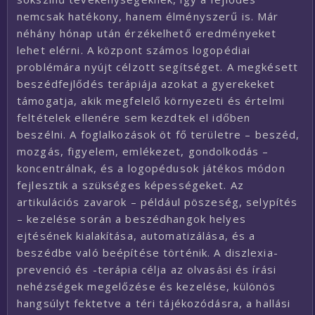
nemcsak hatékony, hanem élményszerű is. Már
néhány hónap után érzékelhető eredményeket
lehet elérni. A központ számos logopédiai
problémára nyújt célzott segítséget. A megkésett
beszédfejlődés terápiája azokat a gyerekeket
támogatja, akik megfelelő környezeti és értelmi
feltételek ellenére sem kezdtek el időben
beszélni. A foglalkozások öt fő területre – beszéd,
mozgás, figyelem, emlékezet, gondolkodás –
koncentrálnak, és a logopédusok játékos módon
fejlesztik a szükséges képességeket. Az
artikulációs zavarok – például pöszeség, selypítés
– kezelése során a beszédhangok helyes
ejtésének kialakítása, automatizálása, és a
beszédbe való beépítése történik. A diszlexia-
prevenció és -terápia célja az olvasási és írási
nehézségek megelőzése és kezelése, különös
hangsúlyt fektetve a téri tájékozódásra, a hallási