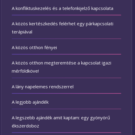
A konfliktuskezelés és a telefonkijelző kapcsolata
A közös kertészkedés felérhet egy párkapcsolati
terápiával
A közös otthon fényei
A közös otthon megteremtése a kapcsolat igazi
mérföldköve!
A lány napelemes rendszerrel
A legjobb ajándék
A legszebb ajándék amit kaptam: egy gyönyörű
ékszerdoboz