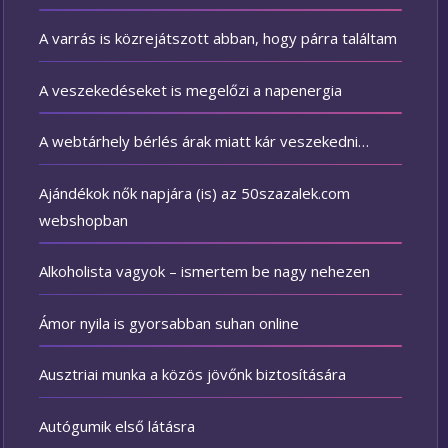
A varrás is közrejátszott abban, hogy párra találtam
A veszekedéseket is megelőzi a napenergia
A webtárhely bérlés árak miatt kár veszekedni…
Ajándékok nők napjára (is) az 50szazalek.com
webshopban
Alkoholista vagyok – ismertem be nagy nehezen
Ámor nyila is gyorsabban suhan online
Ausztriai munka a közös jövőnk biztosítására
Autógumik első látásra