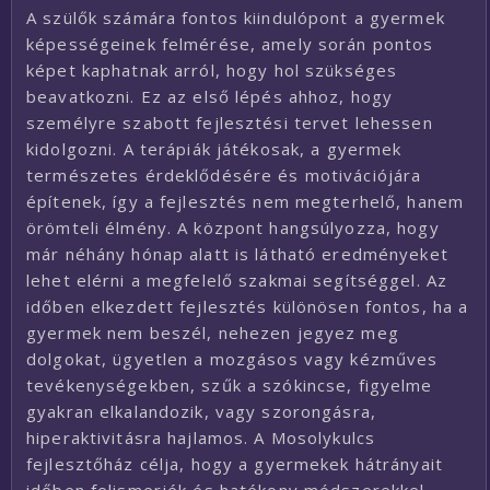
A szülők számára fontos kiindulópont a gyermek
képességeinek felmérése, amely során pontos
képet kaphatnak arról, hogy hol szükséges
beavatkozni. Ez az első lépés ahhoz, hogy
személyre szabott fejlesztési tervet lehessen
kidolgozni. A terápiák játékosak, a gyermek
természetes érdeklődésére és motivációjára
építenek, így a fejlesztés nem megterhelő, hanem
örömteli élmény. A központ hangsúlyozza, hogy
már néhány hónap alatt is látható eredményeket
lehet elérni a megfelelő szakmai segítséggel. Az
időben elkezdett fejlesztés különösen fontos, ha a
gyermek nem beszél, nehezen jegyez meg
dolgokat, ügyetlen a mozgásos vagy kézműves
tevékenységekben, szűk a szókincse, figyelme
gyakran elkalandozik, vagy szorongásra,
hiperaktivitásra hajlamos. A Mosolykulcs
fejlesztőház célja, hogy a gyermekek hátrányait