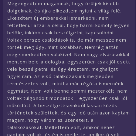
Megengedtem magamnak, hogy örüljek kisebb
dolgoknak, és újra elkezdtem nyitni a világ felé.
Elkezdtem új emberekkel ismerkedni, nem
feltétlenül azzal a céllal, hogy bármi komoly legyen
belőle, inkább csak beszélgetni, kapcsolódni.
Voltak persze csalódások is, de már messze nem
törtek meg úgy, mint korábban. Nemrég aztán
megismerkedtem valakivel. Nem nagy elvárásokkal
mentem bele a dologba, egyszerűen csak jól esett
vele beszélgetni, és úgy éreztem, meghallgat,
figyel rám. Az első találkozásunk meglepően
természetes volt, mintha már régóta ismernénk
egymást. Nem volt benne semmi mesterkélt, nem
voltak túlgondolt mondatok – egyszerűen csak jól
működött. A beszélgetéseinkből lassan közös
történetek születtek, és egy idő után azon kaptam
magam, hogy várom az üzeneteit, a
találkozásokat. Mellettem volt, amikor nehéz
napjaim voltak, és én is mellette, amikor ő volt