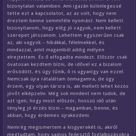
bizonytalan valamiben. Ami igazán különlegessé
tette ezt a kapcsolatot, az az volt, hogy nem
éreztem benne semmiféle nyomást. Nem kellett
bizonyítanom, hogy elég jó vagyok, nem kellett
szerepet játszanom. Lehettem egyszerűen csak
az, aki vagyok – hibákkal, félelmekkel, és
mindazzal, amit magamból addig mélyen
elrejtettem. És ő elfogadta mindezt. Először csak
óvatosan kezdtem bízni, de idővel ez a bizalom
erősödött, és úgy tűnik, ő is ugyanígy van ezzel.
Nemcsak újra rátaláltam önmagamra, de úgy
érzem, egy olyan társra is, aki mellett lehet közös
jövőt elképzelni. Még sok mindent nem tudok, de
azt igen, hogy most először, hosszú idő után
tényleg jó érzés bízni – magamban, benne, és
abban, hogy érdemes újrakezdeni.
Nemrég megismertem a kisgyerekét is, akiről
megtudtam, hogy sajnos fejlesztő foglalkozásokra