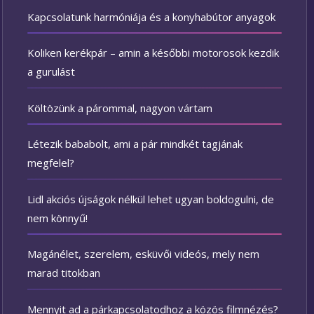
Kapcsolatunk harmóniája és a konyhabútor anyagok
Koliken kerékpár – amin a későbbi motorosok kezdik
a gurulást
Költözünk a párommal, nagyon vártam
Létezik bababolt, ami a pár mindkét tagjának
megfelel?
Lidl akciós újságok nélkül lehet ugyan boldogulni, de
nem könnyű!
Magánélet, szerelem, esküvői videós, mely nem
marad titokban
Mennyit ad a párkapcsolatodhoz a közös filmnézés?