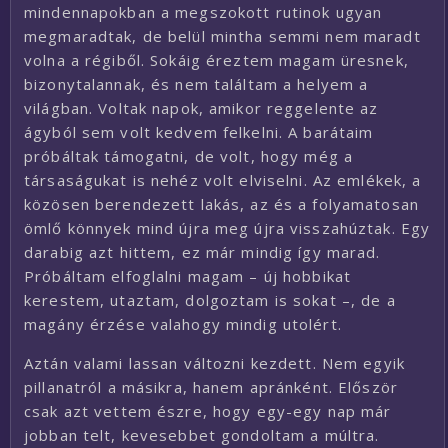
mindennapokban a megszokott rutinok ugyan
megmaradtak, de belül mintha semmi nem maradt
volna a régiből. Sokáig éreztem magam üresnek,
bizonytalannak, és nem találtam a helyem a
világban. Voltak napok, amikor reggelente az
ágyból sem volt kedvem felkelni. A barátaim
próbáltak támogatni, de volt, hogy még a
társaságukat is nehéz volt elviselni. Az emlékek, a
közösen berendezett lakás, az és a folyamatosan
ömlő könnyek mind újra meg újra visszahúztak. Egy
darabig azt hittem, ez már mindig így marad.
Próbáltam elfoglalni magam – új hobbikat
kerestem, utaztam, dolgoztam is sokat –, de a
magány érzése valahogy mindig utolért.
Aztán valami lassan változni kezdett. Nem egyik
pillanatról a másikra, hanem apránként. Először
csak azt vettem észre, hogy egy-egy nap már
jobban telt, kevesebbet gondoltam a múltra.