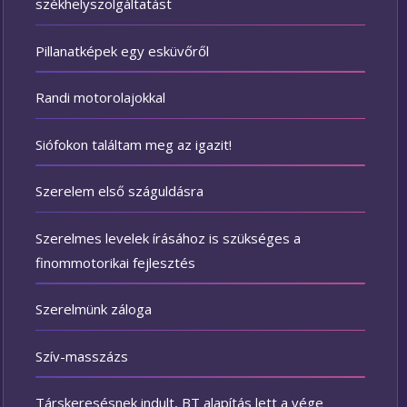
székhelyszolgáltatást
Pillanatképek egy esküvőről
Randi motorolajokkal
Siófokon találtam meg az igazit!
Szerelem első száguldásra
Szerelmes levelek írásához is szükséges a
finommotorikai fejlesztés
Szerelmünk záloga
Szív-masszázs
Társkeresésnek indult, BT alapítás lett a vége