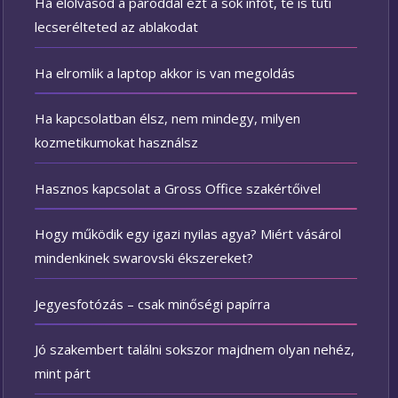
Ha elolvasod a pároddal ezt a sok infót, te is tuti
lecserélteted az ablakodat
Ha elromlik a laptop akkor is van megoldás
Ha kapcsolatban élsz, nem mindegy, milyen
kozmetikumokat használsz
Hasznos kapcsolat a Gross Office szakértőivel
Hogy működik egy igazi nyilas agya? Miért vásárol
mindenkinek swarovski ékszereket?
Jegyesfotózás – csak minőségi papírra
Jó szakembert találni sokszor majdnem olyan nehéz,
mint párt