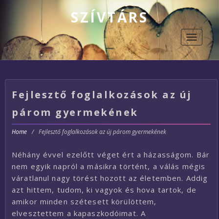
SZÍVTÁRS
Toggle
navigati
Fejlesztő foglalkozások az új
párom gyermekének
Home
/
Fejlesztő foglalkozások az új párom gyermekének
Néhány évvel ezelőtt véget ért a házasságom. Bár
nem egyik napról a másikra történt, a válás mégis
váratlanul nagy törést hozott az életemben. Addig
azt hittem, tudom, ki vagyok és hova tartok, de
amikor minden szétesett körülöttem,
elvesztettem a kapaszkodóimat. A