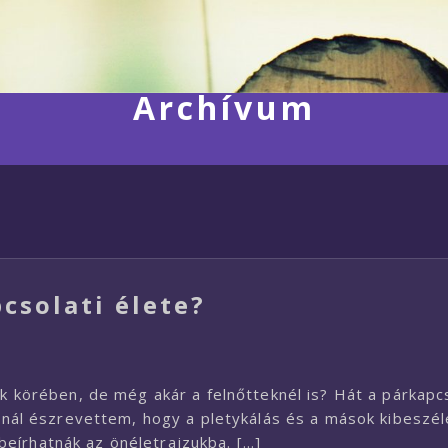
Archívum
csolati élete?
ok körében, de még akár a felnőtteknél is? Hát a párkapc
émánál észrevettem, hogy a pletykálás és a mások kibeszé
eírhatnák az önéletrajzukba. […]