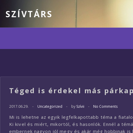
SZÍVTÁRS
Téged is érdekel más párkap
2017.06.29.
-
Uncategorized
-
by
Szívii
-
No Comments
Mi is lehetne az egyik legfelkapottabb téma a fiatal
Ki kivel és miért, mikortól, és hasonlók. Ennél a t
embernek nagyon jól megy és akár még hobbinak is b