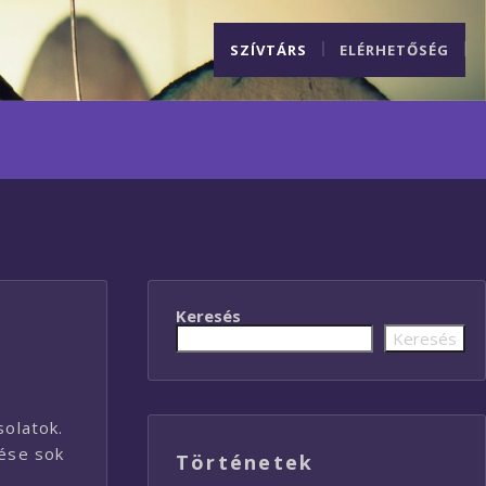
SZÍVTÁRS
ELÉRHETŐSÉG
Keresés
Keresés
solatok.
lése sok
Történetek