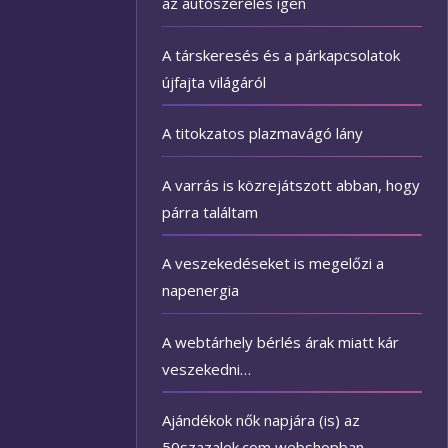
az autószerelés igen
A társkeresés és a párkapcsolatok
újfajta világáról
A titokzatos plazmavágó lány
A varrás is közrejátszott abban, hogy
párra találtam
A veszekedéseket is megelőzi a
napenergia
A webtárhely bérlés árak miatt kár
veszekedni…
Ajándékok nők napjára (is) az
50szazalek.com webshopban