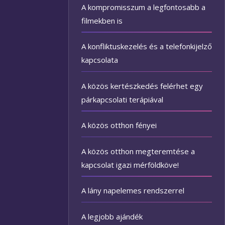
A kompromisszum a legfontosabb a
filmekben is
A konfliktuskezelés és a telefonkijelző
kapcsolata
A közös kertészkedés felérhet egy
párkapcsolati terápiával
A közös otthon fényei
A közös otthon megteremtése a
kapcsolat igazi mérföldköve!
A lány napelemes rendszerrel
A legjobb ajándék