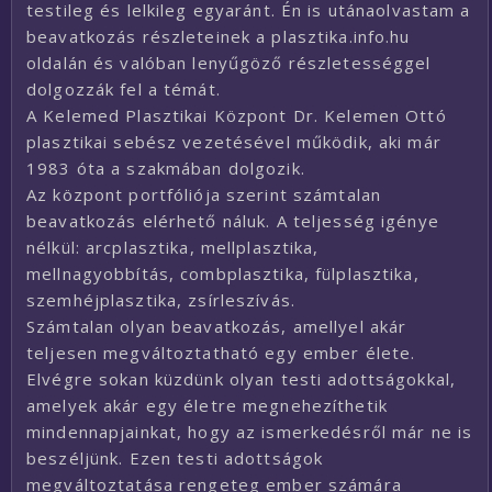
testileg és lelkileg egyaránt. Én is utánaolvastam a
beavatkozás részleteinek a plasztika.info.hu
oldalán és valóban lenyűgöző részletességgel
dolgozzák fel a témát.
A Kelemed Plasztikai Központ Dr. Kelemen Ottó
plasztikai sebész vezetésével működik, aki már
1983 óta a szakmában dolgozik.
Az központ portfóliója szerint számtalan
beavatkozás elérhető náluk. A teljesség igénye
nélkül: arcplasztika, mellplasztika,
mellnagyobbítás, combplasztika, fülplasztika,
szemhéjplasztika, zsírleszívás.
Számtalan olyan beavatkozás, amellyel akár
teljesen megváltoztatható egy ember élete.
Elvégre sokan küzdünk olyan testi adottságokkal,
amelyek akár egy életre megnehezíthetik
mindennapjainkat, hogy az ismerkedésről már ne is
beszéljünk. Ezen testi adottságok
megváltoztatása rengeteg ember számára