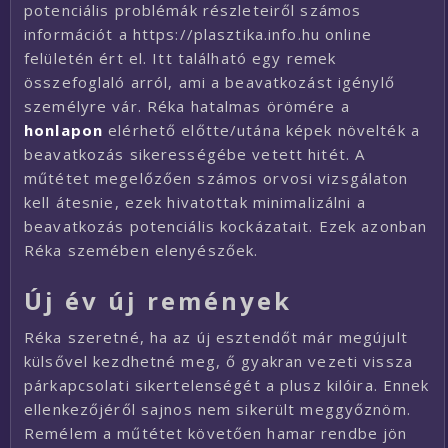
potenciális problémák részleteiről számos
információt a https://plasztika.info.hu online
felületén ért el. Itt található egy remek
összefoglaló arról, ami a beavatkozást igénylő
személyre vár. Réka hatalmas örömére a
honlapon
elérhető előtte/utána képek növelték a
beavatkozás sikerességébe vetett hitét. A
műtétet megelőzően számos orvosi vizsgálaton
kell átesnie, ezek hivatottak minimalizálni a
beavatkozás potenciális kockázatait. Ezek azonban
Réka szemében elenyészőek.
Új év új remények
Réka szeretné, ha az új esztendőt már megújult
külsővel kezdhetné meg, ő gyakran vezeti vissza
párkapcsolati sikertelenségét a plusz kilóira. Ennek
ellenkezőjéről sajnos nem sikerült meggyőznöm.
Remélem a műtétet követően hamar rendbe jön