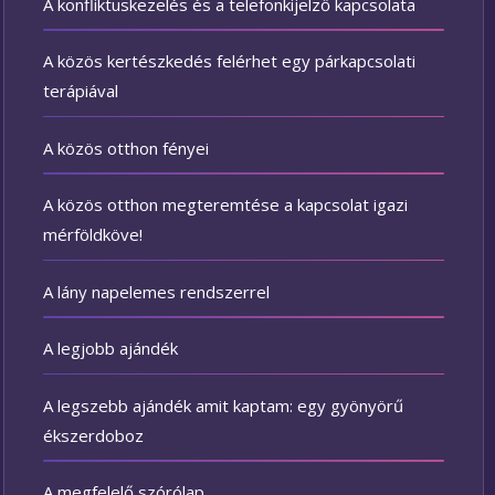
A konfliktuskezelés és a telefonkijelző kapcsolata
A közös kertészkedés felérhet egy párkapcsolati
terápiával
A közös otthon fényei
A közös otthon megteremtése a kapcsolat igazi
mérföldköve!
A lány napelemes rendszerrel
A legjobb ajándék
A legszebb ajándék amit kaptam: egy gyönyörű
ékszerdoboz
A megfelelő szórólap