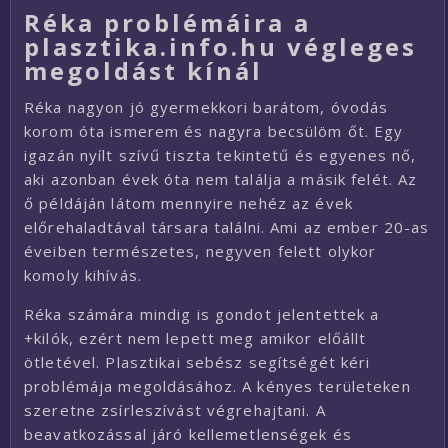
Réka problémáira a
plasztika.info.hu végleges
megoldást kínál
Réka nagyon jó gyermekkori barátom, óvodás
korom óta ismerem és nagyra becsülöm őt. Egy
igazán nyílt szívű tiszta tekintetű és egyenes nő,
aki azonban évek óta nem találja a másik felét. Az
ő példáján látom mennyire nehéz az évek
előrehaladtával társara találni. Ami az ember 20-as
éveiben természetes, negyven felett olykor
komoly kihívás.
Réka számára mindig is gondot jelentettek a
+kilók, ezért nem lepett meg amikor előállt
ötletével. Plasztikai sebész segítségét kéri
problémája megoldásához. A kényes területeken
szeretne zsírleszívást végrehajtani. A
beavatkozással járó kellemetlenségek és