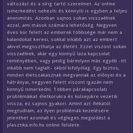
változást és a sírig tartó szerelmet. Az online
ismerkedést nehezíti és könnyíti is egyben a teljes
anonimitás. Azonban sajnos sokan visszaélnek
azzal, ami mások számára lehetőség. Negyven
éves kor felett az emberek többsége már nem a
kalandokat keresi, sokkal inkább azt az embert
akivel megoszthatja az életét. Ezzel viszont sokan
visszaélnek, akár egy könnyű laza kapcsolat
reményében, vagy pedig bármilyen más egyéb -itt
inkább nem taglalt- okból kifolyólag. Egy biztos,
minden életszakasznak megvannak az előnyei és a
hátrányai, negyven felett viszont igazán nem
könnyű ismerkedni. Többen párakapcsolati
problémáikat életkorukra és külsejükre vezetik
vissza, ez sajnos gyakori. Amint azt Rékától
megtudtam, az ilyen problémák kezelésére
jelenthet azonnali és végleges megoldást a
plasztika.info.hu online felülete.