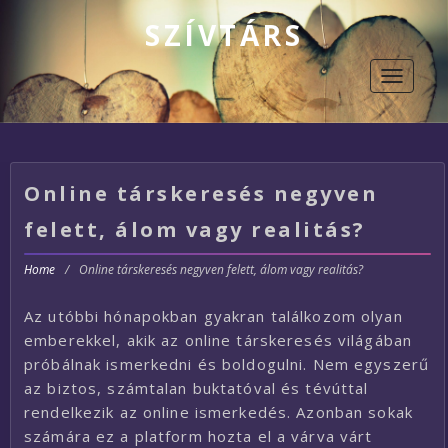
SZÍVTÁRS
Toggle
navigati
Online társkeresés negyven
felett, álom vagy realitás?
Home
/
Online társkeresés negyven felett, álom vagy realitás?
Az utóbbi hónapokban gyakran találkozom olyan
emberekkel, akik az online társkeresés világában
próbálnak ismerkedni és boldogulni. Nem egyszerű
az biztos, számtalan buktatóval és tévúttal
rendelkezik az online ismerkedés. Azonban sokak
számára ez a platform hozta el a várva várt