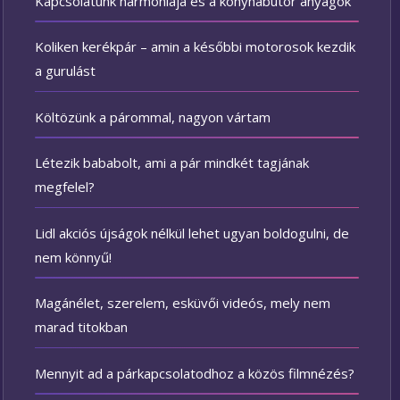
Kapcsolatunk harmóniája és a konyhabútor anyagok
Koliken kerékpár – amin a későbbi motorosok kezdik
a gurulást
Költözünk a párommal, nagyon vártam
Létezik bababolt, ami a pár mindkét tagjának
megfelel?
Lidl akciós újságok nélkül lehet ugyan boldogulni, de
nem könnyű!
Magánélet, szerelem, esküvői videós, mely nem
marad titokban
Mennyit ad a párkapcsolatodhoz a közös filmnézés?