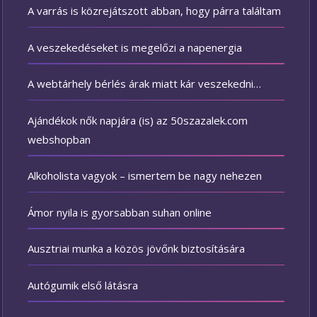
A varrás is közrejátszott abban, hogy párra találtam
A veszekedéseket is megelőzi a napenergia
A webtárhely bérlés árak miatt kár veszekedni…
Ajándékok nők napjára (is) az 50szazalek.com
webshopban
Alkoholista vagyok – ismertem be nagy nehezen
Ámor nyila is gyorsabban suhan online
Ausztriai munka a közös jövőnk biztosítására
Autógumik első látásra