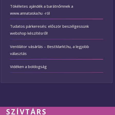
Tökéletes ajándék a barátnőmnek a
www.annataska.hu -ról
Tudatos párkeresés: először beszélgessünk
webshop készítésről!
Ventilátor vásárlás – BestMarkt.hu, a legjobb
választás
Vidéken a boldogság
SZÍVTÁRS