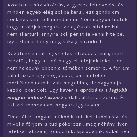
Azonban a ház vásárlás, a gyerek felnevelés, és
minden egyéb elég sokba kerül, ezt gondolom,
senkinek sem kell mondanom. Nem nagyon tudtuk,
hogyan oldjuk meg ezt az egészet hitel nélkül,
nem akartunk annyira sok pénzt felvenni hitelbe,
így aztán a dolog még sokáig húzódott.
Kezdtünk emiatt egyre feszültebbek lenni, mert
éreztük, hogy az idő megy el a fejünk felett, de
nem haladunk ebben a témában semerre. A férjem
talált aztán egy megoldást, ami ha teljes
mértékben nem is volt megoldás, de nagyon jó
kezdő löket volt. Egy haverja kipróbálta a
l
egjobb
magyar online kaszinó
oldalt, állítása szerint. És
azt kell mondanom, hogy ez így is van.
Elmesélte, hogyan működik, mit kell tudni róla, és
mivel a férjem is tud pókerezni, meg néhány ilyen
játékkal játszani, gondoltuk, kipróbáljuk, sokat nem