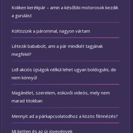
Koliken kerékpár – amin a későbbi motorosok kezdik
a gurulást
Költözünk a párommal, nagyon vártam
Létezik bababolt, ami a pár mindkét tagjának
megfelel?
Lidl akciós újságok nélkül lehet ugyan boldogulni, de
nem könnyű!
Magánélet, szerelem, esküvői videós, mely nem
marad titokban
Mennyit ad a párkapcsolatodhoz a közös filmnézés?
Mi ketten és az új jövevények