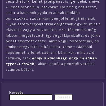
veszíthetünk. Lehet játékpénzt is igényelni, amivel
ki lehet próbálni a játékokat. Ha pedig befizetsz,
akkor a kaszinók gyakran adnak duplázó
bónuszokat, szóval könnyen jól lehet járni náluk.
Olyan szoftvergyártókkal dolgoznak együtt, mint a
Playtech vagy a Novomatic, ez a férjemnek még
jobban megtetszett, így végül kipróbálta, és jó kis
pénzt szerzett össze, amit végül félretettünk, és
amikor megvettük a házunkat, (amire ráadásul
napelemet is lehet szerelni bármikor, mint az ő
házukra, csak
annyi a különbség, hogy mi ebben
egyet is értünk
), akkor abból a pénzből vettünk
számos bútort.
Keresés
Keresés