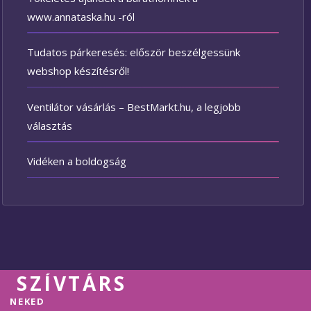
www.annataska.hu -ról
Tudatos párkeresés: először beszélgessünk
webshop készítésről!
Ventilátor vásárlás – BestMarkt.hu, a legjobb
választás
Vidéken a boldogság
SZÍVTÁRS
NEKED