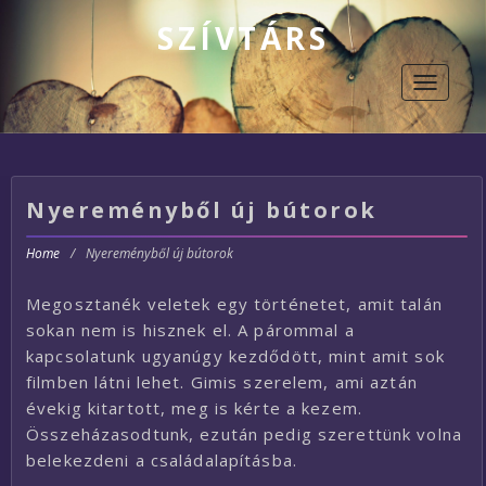
SZÍVTÁRS
Toggle
navigati
Nyereményből új bútorok
Home
/
Nyereményből új bútorok
Megosztanék veletek egy történetet, amit talán
sokan nem is hisznek el. A párommal a
kapcsolatunk ugyanúgy kezdődött, mint amit sok
filmben látni lehet. Gimis szerelem, ami aztán
évekig kitartott, meg is kérte a kezem.
Összeházasodtunk, ezután pedig szerettünk volna
belekezdeni a családalapításba.