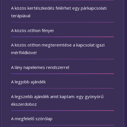
A közös kertészkedés felérhet egy párkapcsolati
terápiával
A közös otthon fényei
A közös otthon megteremtése a kapcsolat igazi
mérföldköve!
A lány napelemes rendszerrel
A legjobb ajándék
A legszebb ajándék amit kaptam: egy gyönyörű
ékszerdoboz
A megfelelő szórólap