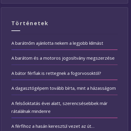
Történetek
A barátnőm ajánlotta nekem a legjobb klímást
A barátom és a motoros jogosítvány megszerzése
A bátor férfiak is rettegnek a fogorvosoktól?
A dagasztógépem tovább bírta, mint a házasságom
A felsőoktatás évei alatt, szerencsésebbek már
rátalálnak mindenre
A férfihoz a hasán keresztül vezet az út…