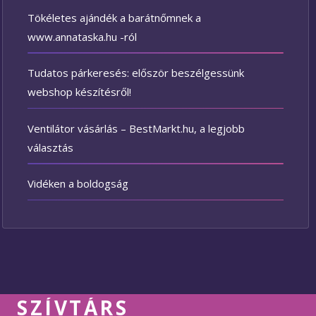
Tökéletes ajándék a barátnőmnek a
www.annataska.hu -ról
Tudatos párkeresés: először beszélgessünk
webshop készítésről!
Ventilátor vásárlás – BestMarkt.hu, a legjobb
választás
Vidéken a boldogság
SZÍVTÁRS