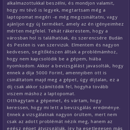
alkalmazottukkal beszélni, és mondjon valamit,
hogy mi tévő is legyek, megtartsam még a
laptopomat megéri -e még megcsináltatni, vagy
ajánljon egy új terméket, amely az én igényeimhez
mérten megfelel. Tehát rákerestem, hogy a
városban hol is találhatóak, és szerencsére Budán
és Pesten is van szervizük. Elmentem és nagyon
kedvesen, segítőkészen álltak a problémámhoz,
hogy nem kapcsolódik be a gépem, hiába
nyomkodom. Akkor a bevizsgálást javasolták, hogy
ennek a díja 5000 Forint, amennyiben ott is
csináltatom majd meg a gépet, úgy díjtalan, ez a
díj csak akkor számítódik fel, hogyha tovább
viszem máshoz a laptopomat.
Otthagytam a gépemet, és vártam, hogy
keressen, hogy mi lett a bevizsgálás eredménye.
Ennek a vizsgálatnak nagyon örültem, mert nem
csak az adott problémát nézik meg, hanem az
egész gépet átvizsgálják, így ha esetlegesen más