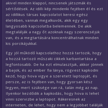
akivel minden klappol, nincsenek játszmák és
sértődések. Az idilli kép mindenki fejében él és ezt
az idillikus társas kapcsolatot keresi egész
életében, vannak megalkuvók, akik egy egy
langyosabb kapcsolatba belemennek. De akik
megtalálják a nagy őt azoknak nagy szerencséjük
van, és a megtartására koncentrálhatnak minden
kis porcikájukkal.
Egy jól működő kapcsolathoz hozzá tartozik, hogy
a hozzá tartozó műszaki cikkek karbantartása a
legfontosabb. De ha ezt elmulasztjuk, akkor jönnek
a bajok, és az ember fia lánya, rögvest kapkodni
kezd, hogy hova vigye a szeretett laptopját, és
persze, az is fejében van, hogy gyorsan kész
legyen, mert szüksége van rá, talán még az nap.
Ilyenkor kezdődik a kapkodás, hogy hova is lehet
vinni szervizbe a laptopot. Rákeresnek az
interneten, de lehet, hogy nem a legjobbat találják