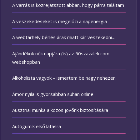
A varrás is közrejátszott abban, hogy párra találtam
A veszekedéseket is megelőzi a napenergia
A webtárhely bérlés árak miatt kár veszekedni…
Ajándékok nők napjára (is) az 50szazalek.com
webshopban
Alkoholista vagyok – ismertem be nagy nehezen
Ámor nyila is gyorsabban suhan online
Ausztriai munka a közös jövőnk biztosítására
Autógumik első látásra