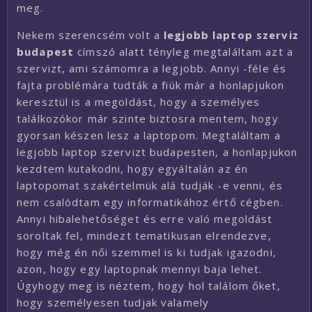
meg.
Nekem szerencsém volt a
legjobb laptop szerviz
budapest
címszó alatt tényleg megtaláltam azt a
szervizt, ami számomra a legjobb. Annyi -féle és
fajta problémára tudták a fiúk már a honlapjukon
keresztül is a megoldást, hogy a személyes
találkozókor már szinte biztosra mentem, hogy
gyorsan készen lesz a laptopom. Megtaláltam a
legjobb laptop szervizt budapesten, a honlapjukon
kezdtem kutakodni, hogy egyáltalán az én
laptopomat szakértelmük alá tudják -e venni, és
nem csalódtam egy informatikához értő cégben.
Annyi hibalehetőséget és erre való megoldást
soroltak fel, mindezt tematikusan elrendezve,
hogy még én női szemmel is ki tudjak igazodni,
azon, hogy egy laptopnak mennyi baja lehet.
Úgyhogy meg is néztem, hogy hol találom őket,
hogy személyesen tudjak valamely