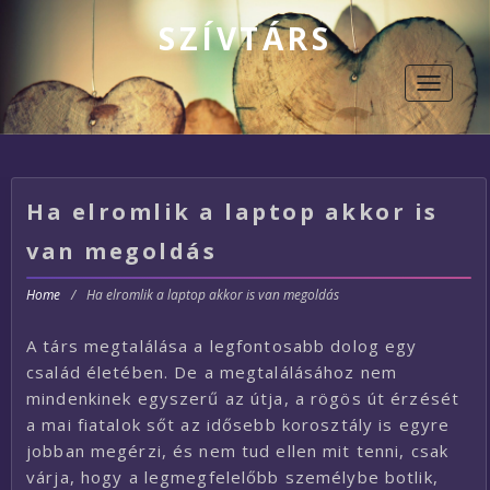
SZÍVTÁRS
Toggle
navigati
Ha elromlik a laptop akkor is
van megoldás
Home
/
Ha elromlik a laptop akkor is van megoldás
A társ megtalálása a legfontosabb dolog egy
család életében. De a megtalálásához nem
mindenkinek egyszerű az útja, a rögös út érzését
a mai fiatalok sőt az idősebb korosztály is egyre
jobban megérzi, és nem tud ellen mit tenni, csak
várja, hogy a legmegfelelőbb személybe botlik,