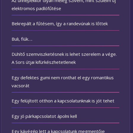
Az ünnepekkor olyan meleg szívem, mint szüleim új
elektromos padlófűtése
Bekrepált a fűtésem, így a randevúnak is lőttek
Buli, fiúk….
Dühítő szemviszketésnek is lehet szerelem a vége.
A Sors útjai kifürkészhetetlenek
Egy defektes gumi nem ronthat el egy romantikus
vacsorát
Egy felújított otthon a kapcsolatunknak is jót tehet
Egy jó párkapcsolatot ápolni kell
Egy kávégép lett a kapcsolatunk megmentője