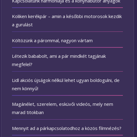
Kapcsolatunk harmóniája és a konyhabútor anyagok
Koliken kerékpár – amin a későbbi motorosok kezdik
a gurulást
Költözünk a párommal, nagyon vártam
Létezik bababolt, ami a pár mindkét tagjának
megfelel?
Lidl akciós újságok nélkül lehet ugyan boldogulni, de
nem könnyű!
Magánélet, szerelem, esküvői videós, mely nem
marad titokban
Mennyit ad a párkapcsolatodhoz a közös filmnézés?