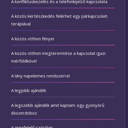
A konfliktuskezelés és a telefonkijelző kapcsolata
A közös kertészkedés felérhet egy párkapcsolati
terápiával
A közös otthon fényei
A közös otthon megteremtése a kapcsolat igazi
mérföldköve!
A lány napelemes rendszerrel
A legjobb ajándék
A legszebb ajándék amit kaptam: egy gyönyörű
ékszerdoboz
A megfelelő szórólap