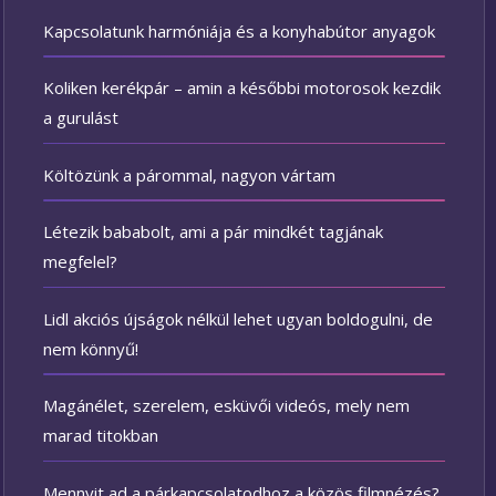
Kapcsolatunk harmóniája és a konyhabútor anyagok
Koliken kerékpár – amin a későbbi motorosok kezdik
a gurulást
Költözünk a párommal, nagyon vártam
Létezik bababolt, ami a pár mindkét tagjának
megfelel?
Lidl akciós újságok nélkül lehet ugyan boldogulni, de
nem könnyű!
Magánélet, szerelem, esküvői videós, mely nem
marad titokban
Mennyit ad a párkapcsolatodhoz a közös filmnézés?