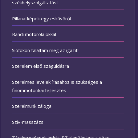
székhelyszolgáltatást
Pillanatképek egy esküvőről
Randi motorolajokkal
Siófokon találtam meg az igazit!
Szerelem első száguldásra
Szerelmes levelek írásához is szükséges a
finommotorikai fejlesztés
Szerelmünk záloga
Szív-masszázs
Társkeresésnek indult, BT alapítás lett a vége