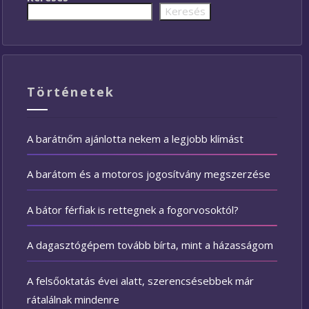
Keresés
Történetek
A barátnőm ajánlotta nekem a legjobb klímást
A barátom és a motoros jogosítvány megszerzése
A bátor férfiak is rettegnek a fogorvosoktól?
A dagasztógépem tovább bírta, mint a házasságom
A felsőoktatás évei alatt, szerencsésebbek már
rátalálnak mindenre