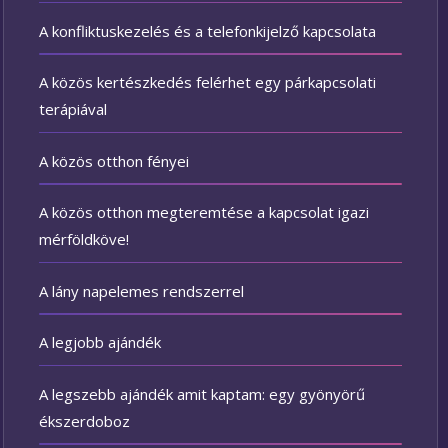
A konfliktuskezelés és a telefonkijelző kapcsolata
A közös kertészkedés felérhet egy párkapcsolati
terápiával
A közös otthon fényei
A közös otthon megteremtése a kapcsolat igazi
mérföldköve!
A lány napelemes rendszerrel
A legjobb ajándék
A legszebb ajándék amit kaptam: egy gyönyörű
ékszerdoboz