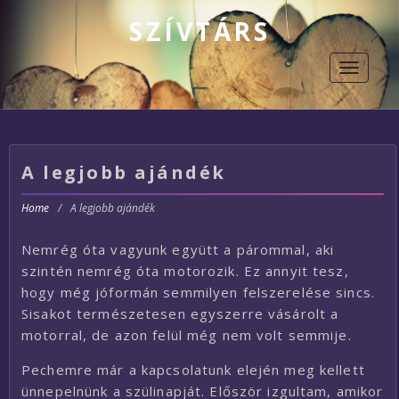
SZÍVTÁRS
Toggle
navigati
A legjobb ajándék
Home
/
A legjobb ajándék
Nemrég óta vagyunk együtt a párommal, aki
szintén nemrég óta motorozik. Ez annyit tesz,
hogy még jóformán semmilyen felszerelése sincs.
Sisakot természetesen egyszerre vásárolt a
motorral, de azon felül még nem volt semmije.
Pechemre már a kapcsolatunk elején meg kellett
ünnepelnünk a szülinapját. Először izgultam, amikor