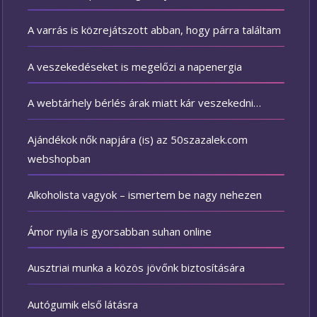
A varrás is közrejátszott abban, hogy párra találtam
A veszekedéseket is megelőzi a napenergia
A webtárhely bérlés árak miatt kár veszekedni…
Ajándékok nők napjára (is) az 50szazalek.com
webshopban
Alkoholista vagyok – ismertem be nagy nehezen
Ámor nyila is gyorsabban suhan online
Ausztriai munka a közös jövőnk biztosítására
Autógumik első látásra