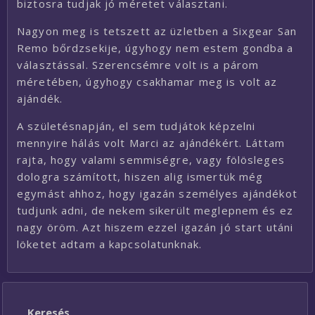
biztosra tudjak jó méretet választani.
Nagyon meg is tetszett az üzletben a Sixgear San
Remo bőrdzsekije, úgyhogy nem estem gondba a
választással. Szerencsémre volt is a párom
méretében, úgyhogy csakhamar meg is volt az
ajándék.
A születésnapján, el sem tudjátok képzelni
mennyire hálás volt Marci az ajándékért. Láttam
rajta, hogy valami semmiségre, vagy fölösleges
dologra számított, hiszen alig ismertük még
egymást ahhoz, hogy igazán személyes ajándékot
tudjunk adni, de nekem sikerült meglepnem és ez
nagy öröm. Azt hiszem ezzel igazán jó start utáni
löketet adtam a kapcsolatunknak.
Keresés