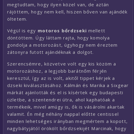
megtudtam, hogy ilyen közel van, de aztán
rájöttem, hogy nem kell, hiszen bőven van ajándék
öltetem.
Végül is egy
motoros bőrdzseki
mellett
döntöttem. Úgy láttam rajta, hogy komolya
gondolja a motorozást, úgyhogy nem éreztem
zátonyra futott ajándéknak a dolgot.
Szerencsémre, közvetve volt egy kis közöm a
motorozáshoz, a legjobb barátnőm férjén
keresztül, így az is volt, akitől tippet kérjek a
dzseki kiválasztásához. Kálmán és Marika a Sixgear
márkát ajánlották és el is kísértek egy budapesti
üzletbe, a szentendrei útra, ahol kaphatóak a
termékeik, mivel amúgy is, ők is vásárolni akartak
valamit. Én még néhány nappal előtte centissel
minden lehetséges irányban megmértem a kopott,
nagybátyjától örökölt bőrdzsekijét Marcinak, hogy