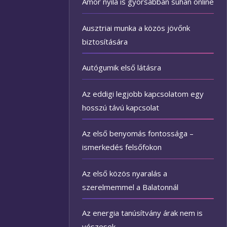
Ámor nyila is gyorsabban suhan online
Ausztriai munka a közös jövőnk
biztosítására
Autógumik első látásra
Az eddigi legjobb kapcsolatom egy
hosszú távú kapcsolat
Az első benyomás fontossága –
ismerkedés felsőfokon
Az első közös nyaralás a
szerelmemmel a Balatonnál
Az energia tanúsítvány árak nem is
vészesek