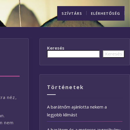
SZÍVTÁRS
ELÉRHETŐSÉG
Keresés
Keresés
Történetek
ra néz,
A barátnőm ajánlotta nekem a
legjobb klímást
an.
en nem
t
A barátom és a motoros jogosítvány