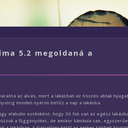
líma 5.2 megoldaná a
ranta az alvás, mert a lakásban az összes ablak nyugat
 nyolcig minden nyáron betűz a nap a lakásba.
gy elaludni esténként, hogy 30 fok van az egész lakásb
húzzuk a függönyöket, de amikor kánikula van, egyszerű
k a lakásban. A kialvatlanságtól az ember többek közöt