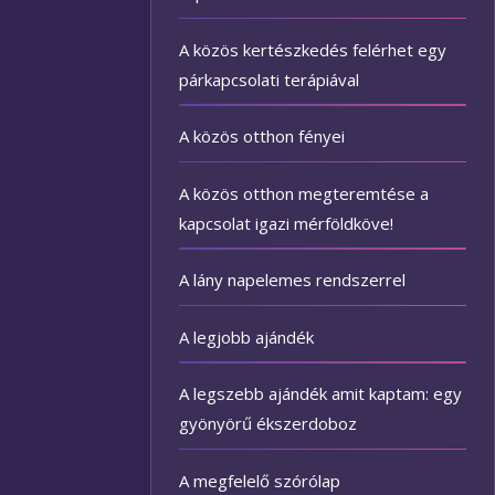
A közös kertészkedés felérhet egy
párkapcsolati terápiával
A közös otthon fényei
A közös otthon megteremtése a
kapcsolat igazi mérföldköve!
A lány napelemes rendszerrel
A legjobb ajándék
A legszebb ajándék amit kaptam: egy
gyönyörű ékszerdoboz
A megfelelő szórólap