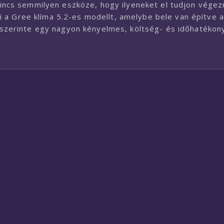
 nincs semmilyen eszköze, hogy ilyeneket el tudjon végezn
 a Gree klíma 5.2-es modellt, amelybe bele van építve a
ig szerinte egy nagyon kényelmes, költség- és időhatékon