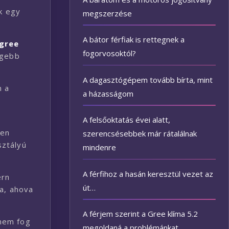
k egy
megszerzése
A bátor férfiak is rettegnek a
gree
fogorvosoktól?
egebb
A dagasztógépem tovább bírta, mint
m a
a házasságom
A felsőoktatás évei alatt,
zen
szerencsésebbek már rátalálnak
sztályú
mindenre
A férfihoz a hasán keresztül vezet az
ern
út…
ja, ahova
A férjem szerint a Gree klíma 5.2
 nem fog
megoldaná a problémánkat