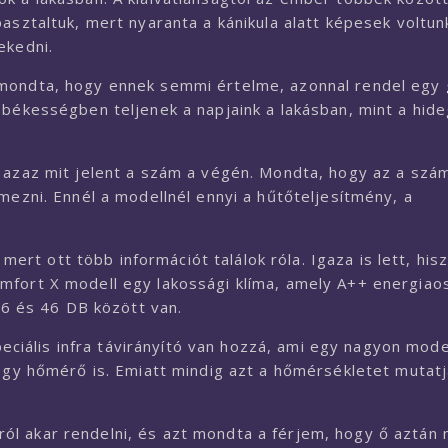
asztaltuk, mert nyaranta a kánikula alatt képesek voltun
ekedni.
 mondta, hogy ennek semmi értelme, azonnal rendel egy
 békességben teljenek a napjaink a lakásban, mint a hid
, azaz mit jelent a szám a végén. Mondta, hogy az a szá
mezni. Ennél a modellnél ennyi a hűtőteljesítmény, a
t ott több információt találok róla. Igaza is lett, his
mfort X modell egy lakossági klíma, amely A++ energiao
 36 és 46 DB között van.
speciális infra távirányító van hozzá, ami egy nagyon mod
 egy hőmérő is. Emiatt mindig azt a hőmérsékletet mutat
l akar rendelni, és azt mondta a férjem, hogy ő aztán