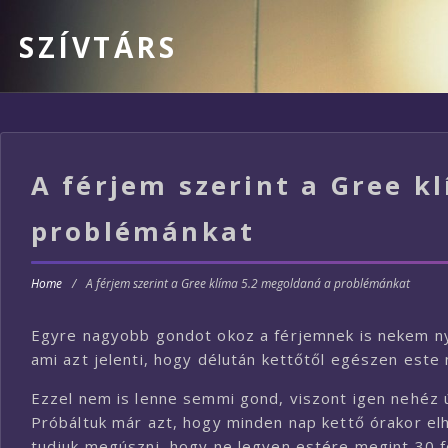
SZÍVTÁRS
A férjem szerint a Gree k
problémánkat
Home
/
A férjem szerint a Gree klíma 5.2 megoldaná a problémánkat
Egyre nagyobb gondot okoz a férjemnek is nekem nya
ami azt jelenti, hogy délután kettőtől egészen este
Ezzel nem is lenne semmi gond, viszont igen nehéz ú
Próbáltuk már azt, hogy minden nap kettő órakor el
tudjuk megúszni, hogy ne legyen estére megint 30 fo