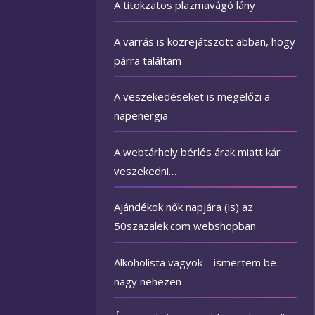
A titokzatos plazmavágó lány
A varrás is közrejátszott abban, hogy
párra találtam
A veszekedéseket is megelőzi a
napenergia
A webtárhely bérlés árak miatt kár
veszekedni…
Ajándékok nők napjára (is) az
50szazalek.com webshopban
Alkoholista vagyok – ismertem be
nagy nehezen