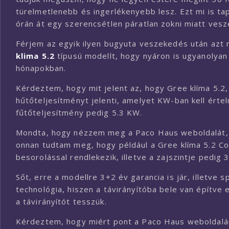
türelmetlenebb és ingerlékenyebb lesz. Ezt mi is tap
órán át egy szerencsétlen páratlan zokni miatt vesz
Férjem az egyik ilyen bugyuta veszekedés után azt
klima 5.2
típusú modellt, hogy nyáron is ugyanolyan
hónapokban.
Kérdeztem, hogy mit jelent az, hogy Gree klíma 5.2
hűtőteljesítményt jelenti, amelyet KW-ban kell értel
fűtőteljesítmény pedig 5.3 KW.
Mondta, hogy nézzem meg a Paco Haus weboldalát, mer
onnan tudtam meg, hogy például a Gree klíma 5.2 Co
besorolással rendlekezik, illetve a zajszintje pedig
Sőt, erre a modellre 3+2 év garancia is jár, illetve 
technológia, hiszen a távirányítóba bele van építve
a távirányítót tesszük.
Kérdeztem, hogy miért pont a Paco Haus weboldaláró