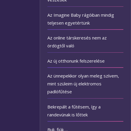
Az Imagine Baby rágóiban mindig
teljesen egyetértünk
Az online társkeresés nem az
ördögtől való
Az új otthonunk felszerelése
Az ünnepekkor olyan meleg szívem,
mint szüleim új elektromos
padlófűtése
Bekrepált a fűtésem, így a
randevúnak is lőttek
Buli, fiúk….