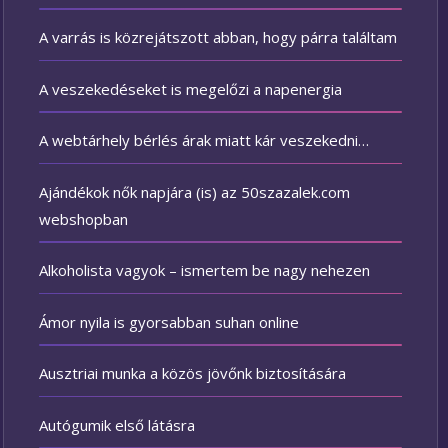
A varrás is közrejátszott abban, hogy párra találtam
A veszekedéseket is megelőzi a napenergia
A webtárhely bérlés árak miatt kár veszekedni…
Ajándékok nők napjára (is) az 50szazalek.com
webshopban
Alkoholista vagyok – ismertem be nagy nehezen
Ámor nyila is gyorsabban suhan online
Ausztriai munka a közös jövőnk biztosítására
Autógumik első látásra