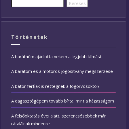
Keresés
Történetek
A barátnőm ajánlotta nekem a legjobb klímást
A barátom és a motoros jogosítvány megszerzése
A bátor férfiak is rettegnek a fogorvosoktól?
A dagasztógépem tovább bírta, mint a házasságom
A felsőoktatás évei alatt, szerencsésebbek már
rátalálnak mindenre