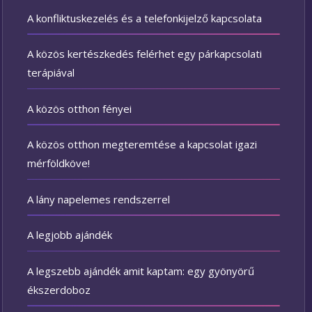
A konfliktuskezelés és a telefonkijelző kapcsolata
A közös kertészkedés felérhet egy párkapcsolati
terápiával
A közös otthon fényei
A közös otthon megteremtése a kapcsolat igazi
mérföldköve!
A lány napelemes rendszerrel
A legjobb ajándék
A legszebb ajándék amit kaptam: egy gyönyörű
ékszerdoboz