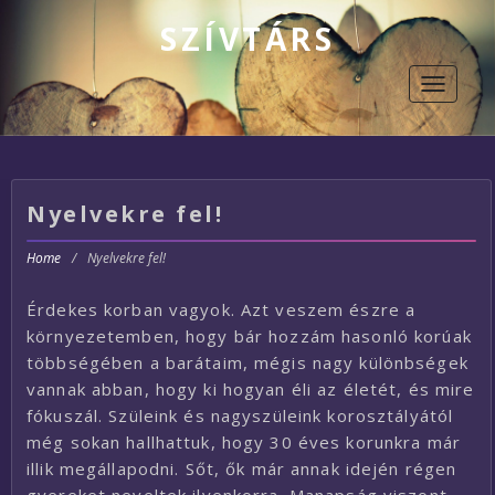
SZÍVTÁRS
Toggle
navigati
Nyelvekre fel!
Home
/
Nyelvekre fel!
Érdekes korban vagyok. Azt veszem észre a
környezetemben, hogy bár hozzám hasonló korúak
többségében a barátaim, mégis nagy különbségek
vannak abban, hogy ki hogyan éli az életét, és mire
fókuszál. Szüleink és nagyszüleink korosztályától
még sokan hallhattuk, hogy 30 éves korunkra már
illik megállapodni. Sőt, ők már annak idején régen