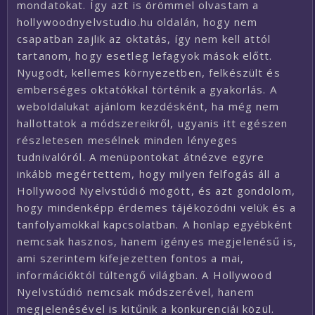
mondatokat. Így azt is örömmel olvastam a
hollywoodnyelvstudio.hu oldalán, hogy nem
csapatban zajlik az oktatás, így nem kell attól
tartanom, hogy esetleg lefagyok mások előtt.
Nyugodt, kellemes környezetben, felkészült és
emberséges oktatókkal történik a gyakorlás. A
weboldalukat ajánlom kezdésként, ha még nem
hallottatok a módszereikről, ugyanis itt egészen
részletesen mesélnek minden lényeges
tudnivalóról. A menüpontokat átnézve egyre
inkább megértettem, hogy milyen felfogás áll a
Hollywood Nyelvstúdió mögött, és azt gondolom,
hogy mindenképp érdemes tájékozódni velük és a
tanfolyamokkal kapcsolatban. A honlap egyébként
nemcsak hasznos, hanem igényes megjelenésű is,
ami szerintem kifejezetten fontos a mai,
információktól túltengő világban. A Hollywood
Nyelvstúdió nemcsak módszerével, hanem
megjelenésével is kitűnik a konkurenciái közül.