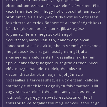
eltompultam ezen a téren az elmúlt években. El is
kezdtem nézelődni, hogy hol orvosolhatnám ezt a
problémát, és a Hollywood Nyelvstúdió egészen
felkeltette az érdeklődésemet a lehetőségek közt.
Náluk egészen speciálisan zajlik az egész
folyamat. Nem a megszokott angol
nyelvtanfolyamról van szó, hanem egy olyan
koncepciót alakítottak ki, ahol a személyre szabott
megoldások és a rugalmasság nem gátjai a
sikernek és a célorientált hozzáállásnak, hanem
épp ellenkezőleg: nagyon is segítik ezeket. Mivel
elég mozgalmas életet élek, és sokszor
kiszámíthatatlanok a napjaim, jól jön ez a
hozzáállás a tervezéshez, és úgy érzem, kellően
hatékony tudnék lenni egy ilyen folyamatban. Ciki
vagy sem, az elmúlt években annyira kiestem a
rutinból, hogy egy alapvető eszköztáron felül
sokszor félve fogalmazok meg bonyolultabb angol