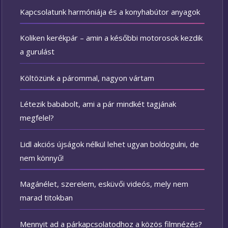
Kapcsolatunk harmóniája és a konyhabútor anyagok
Koliken kerékpár – amin a későbbi motorosok kezdik
a gurulást
Költözünk a párommal, nagyon vártam
Létezik bababolt, ami a pár mindkét tagjának
megfelel?
Lidl akciós újságok nélkül lehet ugyan boldogulni, de
nem könnyű!
Magánélet, szerelem, esküvői videós, mely nem
marad titokban
Mennyit ad a párkapcsolatodhoz a közös filmnézés?