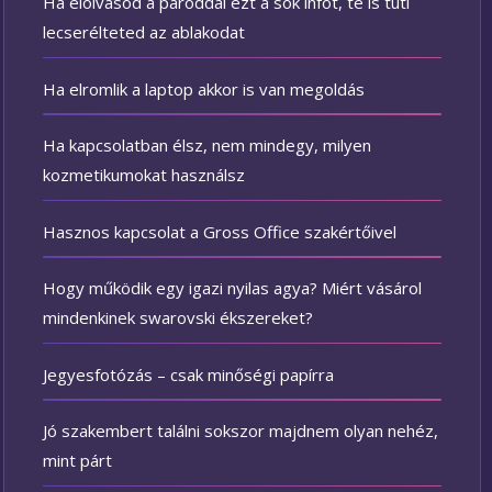
Ha elolvasod a pároddal ezt a sok infót, te is tuti
lecserélteted az ablakodat
Ha elromlik a laptop akkor is van megoldás
Ha kapcsolatban élsz, nem mindegy, milyen
kozmetikumokat használsz
Hasznos kapcsolat a Gross Office szakértőivel
Hogy működik egy igazi nyilas agya? Miért vásárol
mindenkinek swarovski ékszereket?
Jegyesfotózás – csak minőségi papírra
Jó szakembert találni sokszor majdnem olyan nehéz,
mint párt