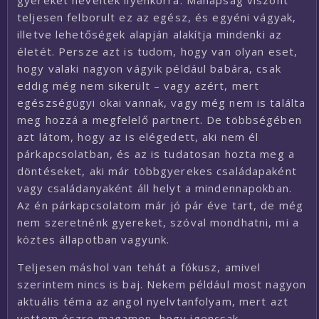
gyereket neveltek ilyenkorra. Manapság viszont
teljesen felborult ez az egész, és egyéni vágyak,
illetve lehetőségek alapján alakítja mindenki az
életét. Persze azt is tudom, hogy van olyan eset,
hogy valaki nagyon vágyik például babára, csak
eddig még nem sikerült – vagy azért, mert
egészségügyi okai vannak, vagy még nem is találta
meg hozzá a megfelelő partnert. De többségében
azt látom, hogy az is elégedett, aki nem él
párkapcsolatban, és az is tudatosan hozta meg a
döntéseket, aki már többgyerekes családapaként
vagy családanyaként áll helyt a mindennapokban.
Az én párkapcsolatom már jó pár éve tart, de még
nem szeretnénk gyereket, szóval mondhatni, mi a
köztes állapotban vagyunk.
Teljesen máshol van tehát a fókusz, amivel
szerintem nincs is baj. Nekem például most nagyon
aktuális téma az angol nyelvtanfolyam, mert azt
vettem észre magamon, hogy igencsak