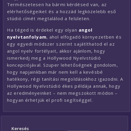
Természetesen ha bármi kérdésed van, az
elérhetőségeiket és a hozzád legközelebb eső
stúdió címét megtalálod a felületen.
Ha téged is érdekel egy olyan
angol
nyelvtanfolyam
, ahol elfogadó környezetben és
egy egyedi módszer szerint sajátíthatod el az
angol nyelv fortélyait, akkor ajánlom, hogy
ismerkedj meg a Hollywood Nyelvstúdió
koncepciójával. Szuper lehetőségnek gondolom,
hogy napjainkban már nem kell a kevésbé
hatékony, régi tanítási megoldásokhoz igazodni. A
Hollywood Nyelvstúdió ékes példája annak, hogy
az eredményeinket – nem megszokott módon –
hogyan érhetjük el profi segítséggel.
Keresés