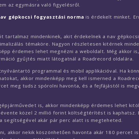
sem az egymásra való figyelésről.
nav gépkocsi fogyasztási norma
is érdekelt minket. Er
t tartalmaz mindenkinek, akit érdekelnek a nav gépkocsi
timalizálás témaköre. Nagyon részletesen kitérnek minde
képp érdemes lehet megnézni a weboldalt. Még akkor is
rmáció gyűjtés miatt látogatnál a Roadrecord oldalára.
nyilvántartó programmal és mobil applikációval. Ha kö
matokat, akkor mindenképp meg kell ismerned a Roadreco
cet meg tudsz spórolni havonta, és a fejfájástól is meg
gépjárművedet is, akkor mindenképp érdemes lehet kitö
vente közel 2 millió forint költségtérítést is kaphatsz. 
a segítségével akár pár perc alatt is megteheted.
ni, akkor nekik köszönhetően havonta akár 180 percet is