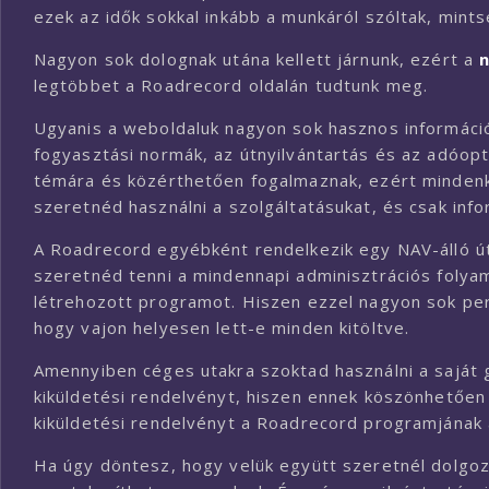
ezek az idők sokkal inkább a munkáról szóltak, mint
Nagyon sok dolognak utána kellett járnunk, ezért a
legtöbbet a Roadrecord oldalán tudtunk meg.
Ugyanis a weboldaluk nagyon sok hasznos információ
fogyasztási normák, az útnyilvántartás és az adóop
témára és közérthetően fogalmaznak, ezért minden
szeretnéd használni a szolgáltatásukat, és csak info
A Roadrecord egyébként rendelkezik egy NAV-álló út
szeretnéd tenni a mindennapi adminisztrációs folya
létrehozott programot. Hiszen ezzel nagyon sok per
hogy vajon helyesen lett-e minden kitöltve.
Amennyiben céges utakra szoktad használni a saját 
kiküldetési rendelvényt, hiszen ennek köszönhetően é
kiküldetési rendelvényt a Roadrecord programjának 
Ha úgy döntesz, hogy velük együtt szeretnél dolgoz