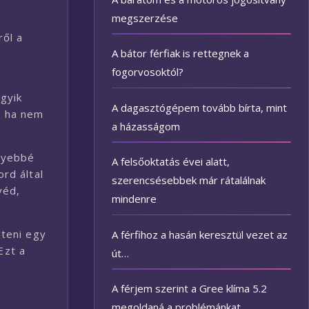
megszerzése
ről a
A bátor férfiak is rettegnek a
fogorvosoktól?
gyik
A dagasztógépem tovább bírta, mint
, ha nem
a házasságom
nnyebbé
A felsőoktatás évei alatt,
rd által
szerencsésebbek már rátalálnak
véd,
mindenre
lteni egy
A férfihoz a hasán keresztül vezet az
Ezt a
út…
A férjem szerint a Gree klíma 5.2
megoldaná a problémánkat