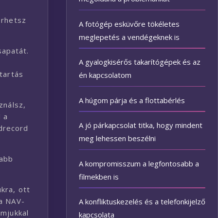
erhetsz
A fotógép esküvőre tökéletes
meglepetés a vendégeknek is
sapatát.
A gyalogkisérős takarítógépek és az
z
tartás
én kapcsolatom
A húgom párja és a flottabérlés
ználsz,
l a
A jó párkapcsolat titka, hogy mindent
drecord
meg lehessen beszélni
sabb
A kompromisszum a legfontosabb a
filmekben is
kra, ott
 a NAV-
A konfliktuskezelés és a telefonkijelző
amjukkal
kapcsolata