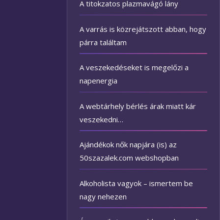
A titokzatos plazmavágó lány
A varrás is közrejátszott abban, hogy
párra találtam
A veszekedéseket is megelőzi a
napenergia
A webtárhely bérlés árak miatt kár
veszekedni…
Ajándékok nők napjára (is) az
50szazalek.com webshopban
Alkoholista vagyok – ismertem be
nagy nehezen