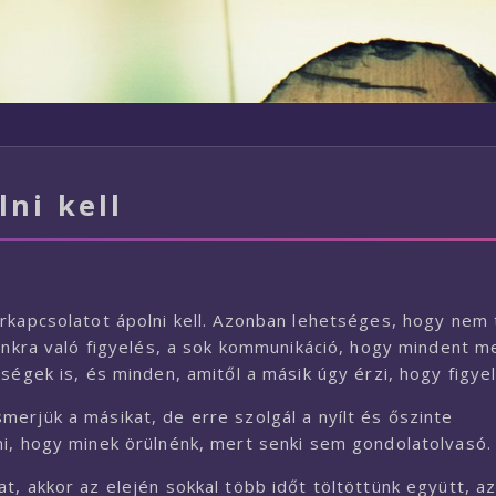
ni kell
rkapcsolatot ápolni kell. Azonban lehetséges, hogy nem 
runkra való figyelés, a sok kommunikáció, hogy mindent m
ségek is, és minden, amitől a másik úgy érzi, hogy figyel
erjük a másikat, de erre szolgál a nyílt és őszinte
ni, hogy minek örülnénk, mert senki sem gondolatolvasó.
t, akkor az elején sokkal több időt töltöttünk együtt, a