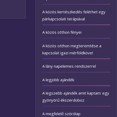
A közös kertészkedés felérhet egy
párkapcsolati terápiával
A közös otthon fényei
A közös otthon megteremtése a
kapcsolat igazi mérföldköve!
A lány napelemes rendszerrel
A legjobb ajándék
A legszebb ajándék amit kaptam: egy
gyönyörű ékszerdoboz
A megfelelő szórólap