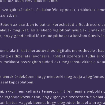
 is biztosan NAV állók lesznek.
szolgáltatásukról, és különféle tippeket, trükköket ism
csolatban.
 Ebben az esetben is bátran keresheted a Roadrecord c
lálják magukat, és a lehető legjobbat nyújtják. Ennek a
 hogy gond nélkül létre tudják hozni a korábbi útnyilván
nna alatti kisteherautóval és digitális menetlevelet has
ing és dízel áfa levonásra. Többet szeretnél tudni errő
, és mekkora összegben tudod ezt megtenni? Akkor a Roa
z annak érdekében, hogy mindenki megtudja a legfonto
ással kapcsolatban.
i, akkor nem kell más tenned, mint felmenni a weboldalu
ána elgondolkozni azon, hogy igénybe szeretnéd-e venni
kkor biztos vagyok benne, hogy elégedett leszel a progr