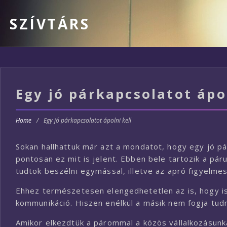
SZÍVTÁRS
Egy jó párkapcsolatot ápol
Home
/
Egy jó párkapcsolatot ápolni kell
Sokan hallhattuk már azt a mondatot, hogy egy jó pá
pontosan ez mit is jelent. Ebben bele tartozik a pá
tudtok beszélni egymással, illetve az apró figyelmes
Ehhez természetesen elengedhetetlen az is, hogy ism
kommunikáció. Hiszen enélkül a másik nem fogja tud
Amikor elkezdtük a párommal a közös vállalkozásunka