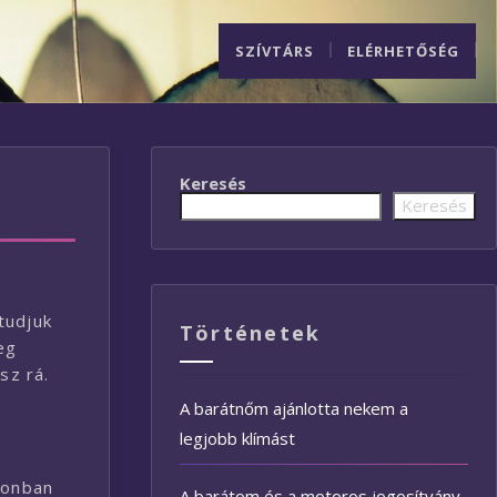
SZÍVTÁRS
ELÉRHETŐSÉG
Keresés
Keresés
tudjuk
Történetek
eg
sz rá.
A barátnőm ajánlotta nekem a
legjobb klímást
zonban
A barátom és a motoros jogosítvány