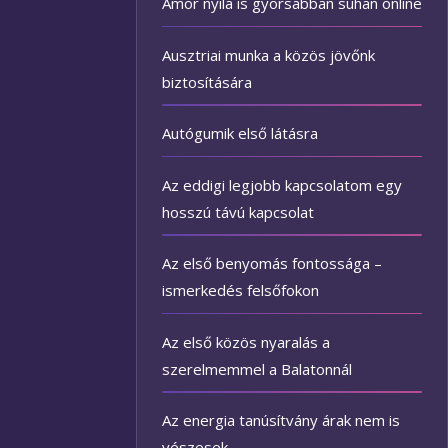
Ámor nyila is gyorsabban suhan online
Ausztriai munka a közös jövőnk
biztosítására
Autógumik első látásra
Az eddigi legjobb kapcsolatom egy
hosszú távú kapcsolat
Az első benyomás fontossága –
ismerkedés felsőfokon
Az első közös nyaralás a
szerelmemmel a Balatonnál
Az energia tanúsítvány árak nem is
vészesek