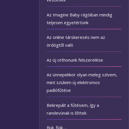
Az Imagine Baby rágóiban mindig
teljesen egyetértünk
Az online társkeresés nem az
ördögtől való
Az új otthonunk felszerelése
Az ünnepekkor olyan meleg szívem,
mint szüleim új elektromos
padlófűtése
Bekrepált a fűtésem, így a
randevúnak is lőttek
Buli, fiúk….