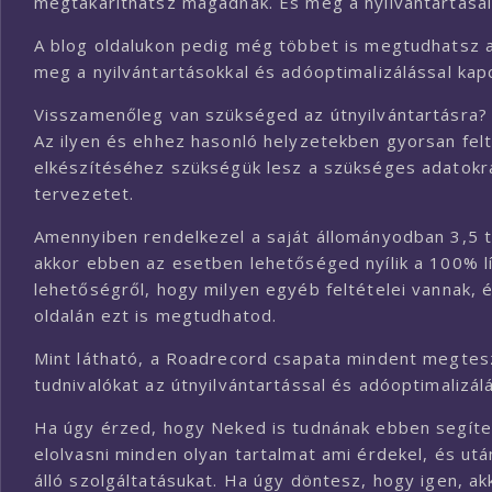
megtakaríthatsz magadnak. És még a nyilvántartásaid
A blog oldalukon pedig még többet is megtudhatsz a 
meg a nyilvántartásokkal és adóoptimalizálással kap
Visszamenőleg van szükséged az útnyilvántartásra?
Az ilyen és ehhez hasonló helyzetekben gyorsan felta
elkészítéséhez szükségük lesz a szükséges adatokra,
tervezetet.
Amennyiben rendelkezel a saját állományodban 3,5 to
akkor ebben az esetben lehetőséged nyílik a 100% líz
lehetőségről, hogy milyen egyéb feltételei vannak
oldalán ezt is megtudhatod.
Mint látható, a Roadrecord csapata mindent megtes
tudnivalókat az útnyilvántartással és adóoptimalizál
Ha úgy érzed, hogy Neked is tudnának ebben segíten
elolvasni minden olyan tartalmat ami érdekel, és ut
álló szolgáltatásukat. Ha úgy döntesz, hogy igen, a