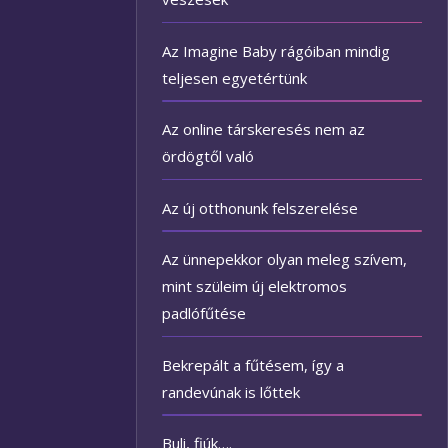
Az Imagine Baby rágóiban mindig
teljesen egyetértünk
Az online társkeresés nem az
ördögtől való
Az új otthonunk felszerelése
Az ünnepekkor olyan meleg szívem,
mint szüleim új elektromos
padlófűtése
Bekrepált a fűtésem, így a
randevúnak is lőttek
Buli, fiúk….