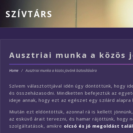
SZÍVTÁRS
Ausztriai munka a közös j
Home
/
Ausztriai munka a közös jövőnk biztosítására
Szívem választottjával idén úgy döntöttünk, hogy i
és összeházasodni. Mindketten befejeztük az egyetem
ideje annak, hogy ezt az egészet egy szilárd alapra
Miután ezt eldöntöttük, azonnal rá is kellett jönnü
az esküvő árait tervezni, és hamar rájöttünk, hogy 
szolgáltatások, amikre
olcsó és jó megoldást talá