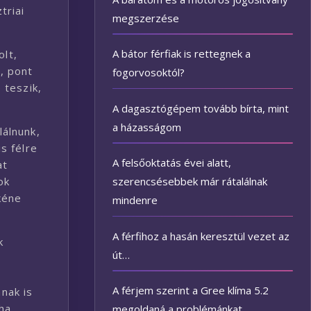
triai
megszerzése
A bátor férfiak is rettegnek a
olt,
, pont
fogorvosoktól?
 teszik,
A dagasztógépem tovább bírta, mint
a házasságom
lálnunk,
s félre
A felsőoktatás évei alatt,
at
szerencsésebbek már rátalálnak
ok
kéne
mindenre
A férfihoz a hasán keresztül vezet az
k
út…
A férjem szerint a Gree klíma 5.2
nak is
ha
megoldaná a problémánkat