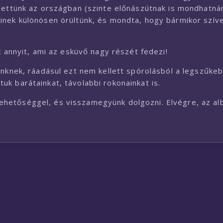
hettünk az országban (szinte előnászútnak is mondhatnán
inek különösen örültünk, és mondta, hogy bármikor szíve
k annyit, ami az esküvő nagy részét fedezi!
ünknek, ráadásul ezt nem kellett spórolásból a legszűke
k barátainkat, távolabbi rokonainkat is.
t lehetőséggel, és visszamegyünk dolgozni. Elvégre, az al