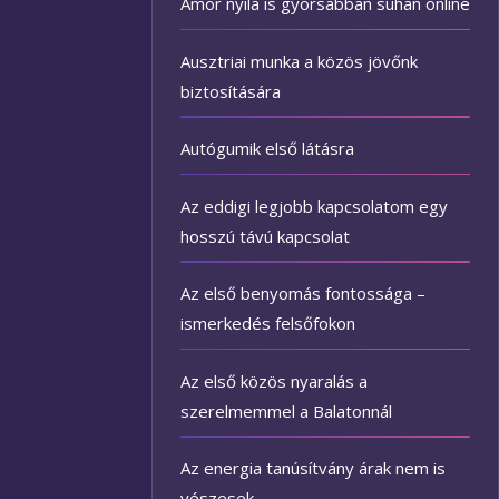
Ámor nyila is gyorsabban suhan online
Ausztriai munka a közös jövőnk
biztosítására
Autógumik első látásra
Az eddigi legjobb kapcsolatom egy
hosszú távú kapcsolat
Az első benyomás fontossága –
ismerkedés felsőfokon
Az első közös nyaralás a
szerelmemmel a Balatonnál
Az energia tanúsítvány árak nem is
vészesek