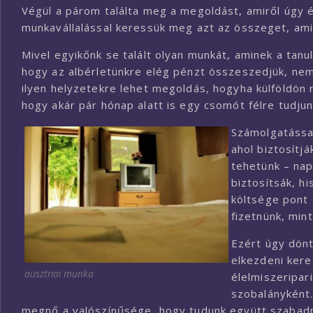
Végül a párom találta meg a megoldást, amiről úgy 
munkavállalással keressük meg azt az összeget, am
Mivel egyikőnk se talált olyan munkát, aminek a tanu
hogy az albérletünkre elég pénzt összeszedjük, nem
ilyen helyzetekre lehet megoldás, hogyha külföldön
hogy akár pár hónap alatt is egy csomót félre tudjunk
Számolgatással
ahol biztosítjá
tehetünk – nap
biztosítsák, h
költsége pont 
fizetnünk, min
Ezért úgy dönt
elkezdeni kere
ausztriai munka
élelmiszeripar
szobalányként.
megnő a valószínűsége, hogy tudunk együtt szabadna