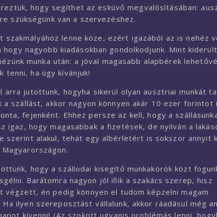
éreztük, hogy segíthet az esküvő megvalósításában: ausz
ire szükségünk van a szervezéshez.
lt szakmályához lenne köze, ezért igazából az is nehéz v
 hogy nagyobb kiadásokban gondolkodjunk. Mint kiderült
 nézünk munka után: a jóval magasabb alapbérek lehetővé
 tenni, ha úgy kívánjuk!
 arra jutottunk, hogyha sikerül olyan ausztriai munkát ta
k a szállást, akkor nagyon könnyen akár 10 ezer forintot i
onta, fejenként. Ehhez persze az kell, hogy a szállásunk
isz igaz, hogy magasabbak a fizetések, de nyilván a lakás
e szerint alakul, tehát egy albérletért is sokszor annyit 
t Magyarországon.
öttünk, hogy a szállodai kisegítő munkakörök közt fogun
sgélni. Barátomra nagyon jól illik a szakács szerep, hisz
it végzett, én pedig könnyen el tudom képzelni magam
 Ha ilyen szereposztást vállalunk, akkor ráadásul még an
pot kivenni! (Az szokott ugyanis problémás lenni, hogy