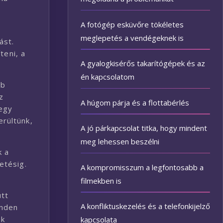
a
A fotógép esküvőre tökéletes
meglepetés a vendégeknek is
ást.
teni, a
A gyalogkisérős takarítógépek és az
én kapcsolatom
bb
z
A húgom párja és a flottabérlés
 egy
erültünk,
A jó párkapcsolat titka, hogy mindent
meg lehessen beszélni
k a
etésig.
A kompromisszum a legfontosabb a
filmekben is
ütt
A konfliktuskezelés és a telefonkijelző
inden
ak
kapcsolata