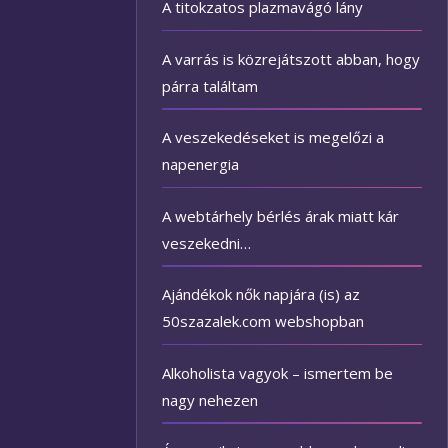
A titokzatos plazmavágó lány
A varrás is közrejátszott abban, hogy
párra találtam
A veszekedéseket is megelőzi a
napenergia
A webtárhely bérlés árak miatt kár
veszekedni…
Ajándékok nők napjára (is) az
50szazalek.com webshopban
Alkoholista vagyok – ismertem be
nagy nehezen