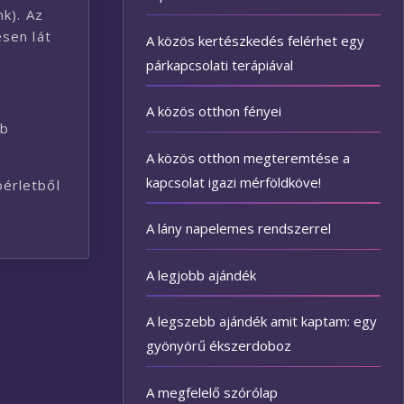
k). Az
sen lát
A közös kertészkedés felérhet egy
párkapcsolati terápiával
A közös otthon fényei
bb
A közös otthon megteremtése a
kapcsolat igazi mérföldköve!
bérletből
A lány napelemes rendszerrel
A legjobb ajándék
A legszebb ajándék amit kaptam: egy
gyönyörű ékszerdoboz
A megfelelő szórólap