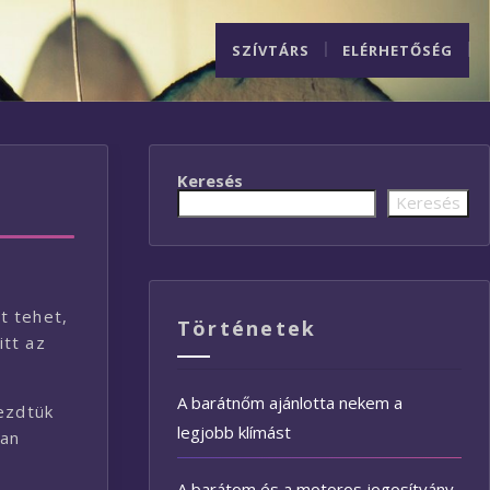
SZÍVTÁRS
ELÉRHETŐSÉG
Keresés
Keresés
t tehet,
Történetek
itt az
A barátnőm ajánlotta nekem a
kezdtük
legjobb klímást
yan
A barátom és a motoros jogosítvány