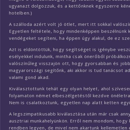
ugyanazt dolgozzuk, és a kettőnknek egyszerre kén
hotelben.)
A szálloda azért volt jó ötlet, mert itt sokkal valósz
Egyetlen feltétele, hogy mindenképpen beszélnünk kel
vendégeket segíteni, ha éppen úgy alakul, de ez sz
Azt is eldöntöttük, hogy segítséget is igénybe ves
esélyekkel indulunk, mintha csak önerőből próbálkozn
valószínűleg visszajön ott, hogy gyorsabban és jobb
magyarországi segítőnk, aki akkor is tud tanácsot adn
valami gond akad.
Kiválasztottunk tehát egy olyan helyet, ahol szíves
folyamaton német elbeszélgetéstől kezdve önéletraj
Nem is csalatkoztunk, egyetlen nap alatt ketten együ
A legszimpatikusabb kiválasztása után már csak anny
ausztriai munkahelyünkön. Erről nem mondom, hogy k
rendben legyen, de mivel nem akartunk kellemetlen é