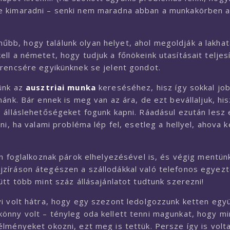
e kimaradni – senki nem maradna abban a munkakörben 
ínűbb, hogy találunk olyan helyet, ahol megoldják a lakhat
l a németet, hogy tudjuk a főnökeink utasításait teljesí
erencsére egyikünknek se jelent gondot.
zünk az
ausztriai munka
kereséséhez, hisz így sokkal jo
ánk. Bár ennek is meg van az ára, de ezt bevállaljuk, his
 álláslehetőségeket fogunk kapni. Ráadásul ezután lesz
i, ha valami probléma lép fel, esetleg a hellyel, ahova k
en foglalkoznak párok elhelyezésével is, és végig mentün
zíráson átegészen a szállodákkal való telefonos egyezt
tt több mint száz állásajánlatot tudtunk szerezni!
i volt hátra, hogy egy szezont ledolgozzunk ketten egy
önny volt – tényleg oda kellett tenni magunkat, hogy m
lményeket okozni, ezt meg is tettük. Persze így is volt