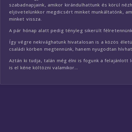
szabadnapjaink, amikor kirándulhattunk és körül néz
eljövetelünkkor megdicsért minket munkáltatónk, am
minket vissza.
A pár hónap alatt pedig tényleg sikerült félretennün
Így végre nekivághatunk hivatalosan is a közös élet
családi körben megtennünk, hanem nyugodtan hívhattu
Aztán ki tudja, talán még élni is fogunk a felajánlot
is el kéne költözni valamikor…