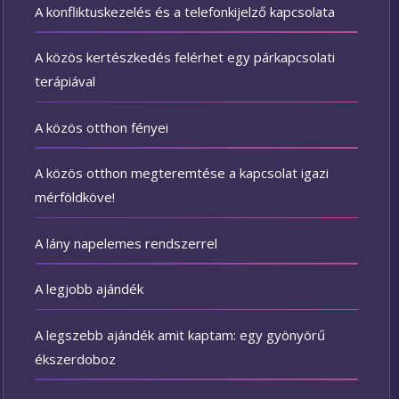
A konfliktuskezelés és a telefonkijelző kapcsolata
A közös kertészkedés felérhet egy párkapcsolati
terápiával
A közös otthon fényei
A közös otthon megteremtése a kapcsolat igazi
mérföldköve!
A lány napelemes rendszerrel
A legjobb ajándék
A legszebb ajándék amit kaptam: egy gyönyörű
ékszerdoboz