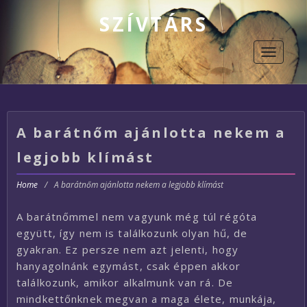
SZÍVTÁRS
Toggle
navigati
A barátnőm ajánlotta nekem a
legjobb klímást
Home
/
A barátnőm ajánlotta nekem a legjobb klímást
A barátnőmmel nem vagyunk még túl régóta
együtt, így nem is találkozunk olyan hű, de
gyakran. Ez persze nem azt jelenti, hogy
hanyagolnánk egymást, csak éppen akkor
találkozunk, amikor alkalmunk van rá. De
mindkettőnknek megvan a maga élete, munkája,