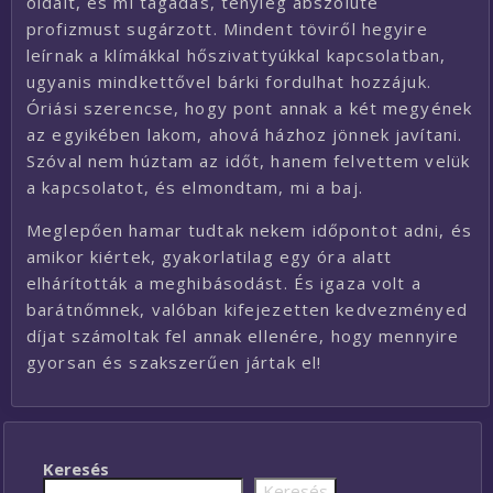
oldalt, és mi tagadás, tényleg abszolúte
profizmust sugárzott. Mindent töviről hegyire
leírnak a klímákkal hőszivattyúkkal kapcsolatban,
ugyanis mindkettővel bárki fordulhat hozzájuk.
Óriási szerencse, hogy pont annak a két megyének
az egyikében lakom, ahová házhoz jönnek javítani.
Szóval nem húztam az időt, hanem felvettem velük
a kapcsolatot, és elmondtam, mi a baj.
Meglepően hamar tudtak nekem időpontot adni, és
amikor kiértek, gyakorlatilag egy óra alatt
elhárították a meghibásodást. És igaza volt a
barátnőmnek, valóban kifejezetten kedvezményed
díjat számoltak fel annak ellenére, hogy mennyire
gyorsan és szakszerűen jártak el!
Keresés
Keresés