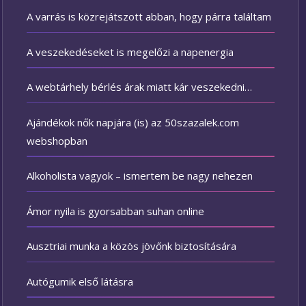
A varrás is közrejátszott abban, hogy párra találtam
A veszekedéseket is megelőzi a napenergia
A webtárhely bérlés árak miatt kár veszekedni…
Ajándékok nők napjára (is) az 50szazalek.com
webshopban
Alkoholista vagyok – ismertem be nagy nehezen
Ámor nyila is gyorsabban suhan online
Ausztriai munka a közös jövőnk biztosítására
Autógumik első látásra