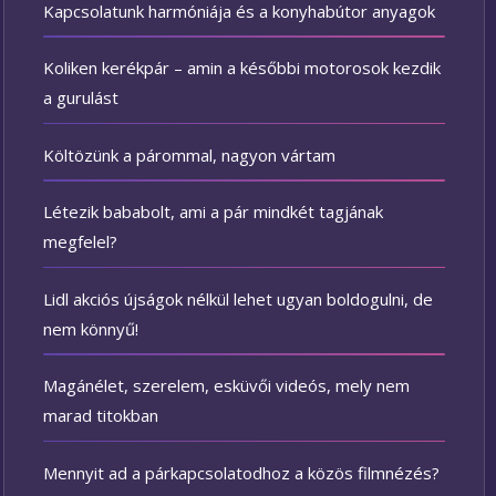
Kapcsolatunk harmóniája és a konyhabútor anyagok
Koliken kerékpár – amin a későbbi motorosok kezdik
a gurulást
Költözünk a párommal, nagyon vártam
Létezik bababolt, ami a pár mindkét tagjának
megfelel?
Lidl akciós újságok nélkül lehet ugyan boldogulni, de
nem könnyű!
Magánélet, szerelem, esküvői videós, mely nem
marad titokban
Mennyit ad a párkapcsolatodhoz a közös filmnézés?