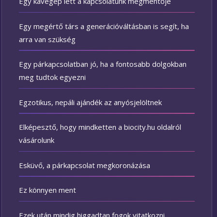
Egy kávégép lett a kapcsolatunk megmentője
Egy megértő társ a generációváltásban is segít, ha
arra van szükség
Egy párkapcsolatban jó, ha a fontosabb dolgokban
meg tudtok egyezni
Egzotikus, nepáli ajándék az anyósjelöltnek
Elképesztő, hogy mindketten a biocity.hu oldalról
vásárolunk
Esküvő, a párkapcsolat megkoronázása
Ez könnyen ment
Ezek után mindig higgadtan fogok vitatkozni