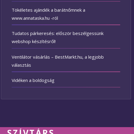
Tökéletes ajándék a barátnőmnek a
www.annataska.hu -ról
Tudatos párkeresés: először beszélgessünk
webshop készítésről!
Ventilátor vásárlás – BestMarkt.hu, a legjobb
választás
Vidéken a boldogság
SZÍVTÁRS