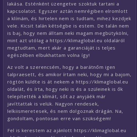
lakása. Esténként üzengetve szoktuk tartani a
kapcsolatot. Egyszer aztán nemrégiben elromlott
a klímám, és hirtelen nem is tudtam, mihez kezdjek
vele. Kicsit talán kétségbe is estem. De talán nem
is baj, hogy nem álltam neki magam megbütykölni,
mint azt utólag a https://klimaglobal.eu oldaláról
megtudtam, mert akár a garanciáját is teljes
egészében elbukhattam volna így!
Az volt a szerencsém, hogy a barátnőm igen
talpraesett, és amikor írtam neki, hogy mi a bajom,
rögtön küldte is át nekem a https://klimaglobal.eu
oldalát, és írta, hogy neki is és a szüleinek is ők
telepítették a klímát, sőt az anyjáék már
javíttattak is velük. Nagyon rendesek,
lelkiismeretesek, és nem dolgoznak drágán. Na,
gondoltam, pontosan erre van szükségem!
Fel is kerestem az ajánlott https://klimaglobal.eu