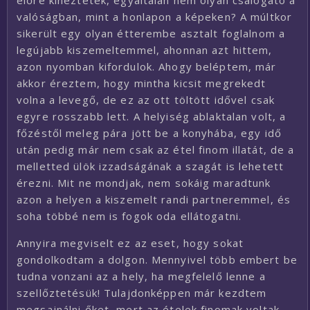
előre kinéztetek, egyáltalán nem olyan csalogató a
valóságban, mint a honlapon a képeken? A múltkor
sikerült egy olyan étterembe asztalt foglalnom a
legújabb kiszemeltemmel, ahonnan azt hittem,
azon nyomban kifordulok. Ahogy beléptem, már
akkor éreztem, hogy mintha kicsit megrekedt
volna a levegő, de ez az ott töltött idővel csak
egyre rosszabb lett. A helyiség ablaktalan volt, a
főzéstől meleg pára jött be a konyhába, egy idő
után pedig már nem csak az étel finom illatát, de a
melletted ülök izzadságának a szagát is lehetett
érezni. Mit ne mondjak, nem sokáig maradtunk
azon a helyen a kiszemelt randi partneremmel, és
soha többé nem is fogok oda ellátogatni.
Annyira megviselt ez az eset, hogy sokat
gondolkodtam a dolgon. Mennyivel több embert be
tudna vonzani az a hely, ha megfelelő lenne a
szellőztetésük! Tulajdonképpen már kezdtem
megsajnálni őket, mert az ételek finomak voltak,