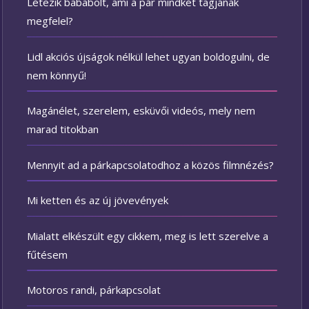
Létezik bababolt, ami a pár mindkét tagjának
megfelel?
Lidl akciós újságok nélkül lehet ugyan boldogulni, de
nem könnyű!
Magánélet, szerelem, esküvői videós, mely nem
marad titokban
Mennyit ad a párkapcsolatodhoz a közös filmnézés?
Mi ketten és az új jövevények
Mialatt elkészült egy cikkem, meg is lett szerelve a
fűtésem
Motoros randi, párkapcsolat