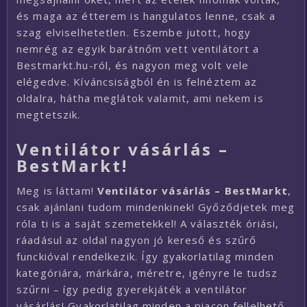
és maga az étterem is hangulatos lenne, csak a
szag elviselhetetlen. Eszembe jutott, hogy
nemrég az egyik barátnőm vett ventilátort a
Bestmarkt.hu-ról, és nagyon meg volt vele
elégedve. Kíváncsiságból én is felnéztem az
oldalra, hátha meglátok valamit, ami nekem is
megtetszik.
Ventilátor vásárlás –
BestMarkt!
Meg is láttam!
Ventilátor vásárlás – BestMarkt
,
csak ajánlani tudom mindenkinek! Győződjetek meg
róla ti is a saját szemetekkel! A választék óriási,
ráadásul az oldal nagyon jó kereső és szűrő
funckióval rendelkezik. Így gyakorlatilag minden
kategóriára, márkára, méretre, igényre le tudsz
szűrni – így pedig gyerekjáték a ventilátor
vásárlás! Gyakorlatilag minden a piacon fellelhető