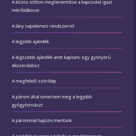
A közös otthon megteremtése a kapcsolat igazi
mérföldköve!
A lány napelemes rendszerrel
A legjobb ajándék
A legszebb ajándék amit kaptam: egy gyönyörű
ékszerdoboz
A megfelelő szórólap
A párom által ismertem meg a legjobb
gyógytornászt
A párommal hajózni mentünk
A szakítás nyomai a külsőn is meglátszanak