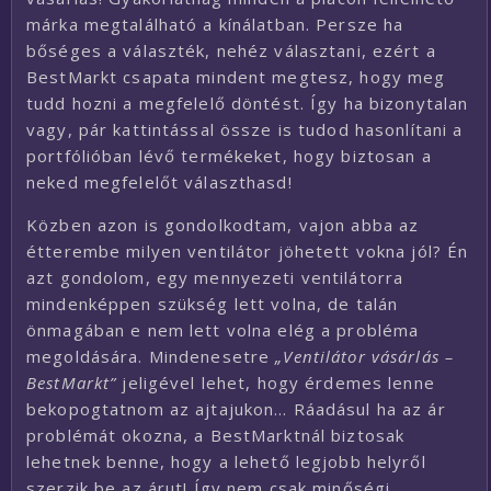
márka megtalálható a kínálatban. Persze ha
bőséges a választék, nehéz választani, ezért a
BestMarkt csapata mindent megtesz, hogy meg
tudd hozni a megfelelő döntést. Így ha bizonytalan
vagy, pár kattintással össze is tudod hasonlítani a
portfólióban lévő termékeket, hogy biztosan a
neked megfelelőt választhasd!
Közben azon is gondolkodtam, vajon abba az
étterembe milyen ventilátor jöhetett vokna jól? Én
azt gondolom, egy mennyezeti ventilátorra
mindenképpen szükség lett volna, de talán
önmagában e nem lett volna elég a probléma
megoldására. Mindenesetre
„Ventilátor vásárlás –
BestMarkt”
jeligével lehet, hogy érdemes lenne
bekopogtatnom az ajtajukon… Ráadásul ha az ár
problémát okozna, a BestMarktnál biztosak
lehetnek benne, hogy a lehető legjobb helyről
szerzik be az árut! Így nem csak minőségi