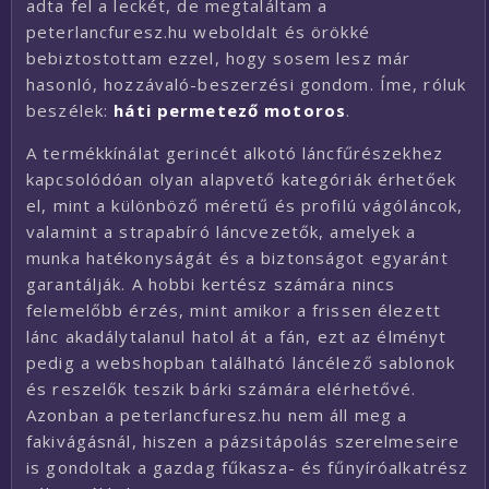
adta fel a leckét, de megtaláltam a
peterlancfuresz.hu weboldalt és örökké
bebiztostottam ezzel, hogy sosem lesz már
hasonló, hozzávaló-beszerzési gondom. Íme, róluk
beszélek:
háti permetező motoros
.
A termékkínálat gerincét alkotó láncfűrészekhez
kapcsolódóan olyan alapvető kategóriák érhetőek
el, mint a különböző méretű és profilú vágóláncok,
valamint a strapabíró láncvezetők, amelyek a
munka hatékonyságát és a biztonságot egyaránt
garantálják. A hobbi kertész számára nincs
felemelőbb érzés, mint amikor a frissen élezett
lánc akadálytalanul hatol át a fán, ezt az élményt
pedig a webshopban található láncélező sablonok
és reszelők teszik bárki számára elérhetővé.
Azonban a peterlancfuresz.hu nem áll meg a
fakivágásnál, hiszen a pázsitápolás szerelmeseire
is gondoltak a gazdag fűkasza- és fűnyíróalkatrész