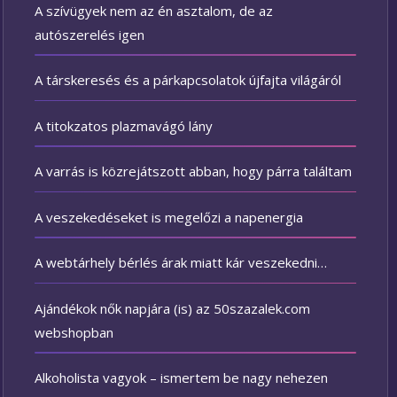
A szívügyek nem az én asztalom, de az
autószerelés igen
A társkeresés és a párkapcsolatok újfajta világáról
A titokzatos plazmavágó lány
A varrás is közrejátszott abban, hogy párra találtam
A veszekedéseket is megelőzi a napenergia
A webtárhely bérlés árak miatt kár veszekedni…
Ajándékok nők napjára (is) az 50szazalek.com
webshopban
Alkoholista vagyok – ismertem be nagy nehezen