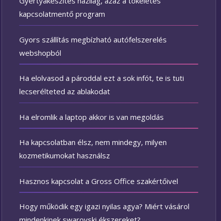
Gyertyakészítés házilag, azaz a tökéletes
kapcsolatmentő program
Gyors szállítás megbízható autófelszerelés
webshopból
Ha elolvasod a pároddal ezt a sok infót, te is tuti
lecserélteted az ablakodat
Ha elromlik a laptop akkor is van megoldás
Ha kapcsolatban élsz, nem mindegy, milyen
kozmetikumokat használsz
Hasznos kapcsolat a Gross Office szakértőivel
Hogy működik egy igazi nyilas agya? Miért vásárol
mindenkinek swarovski ékszereket?