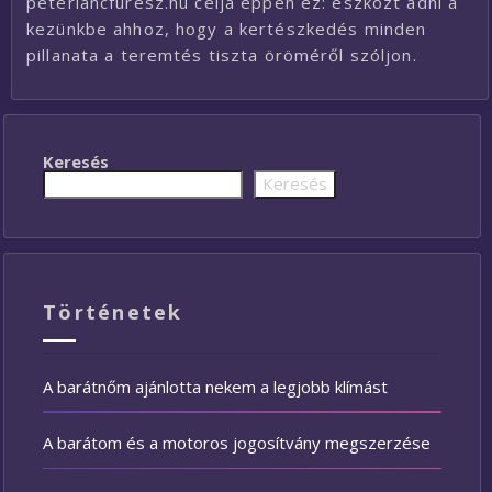
peterlancfuresz.hu célja éppen ez: eszközt adni a
kezünkbe ahhoz, hogy a kertészkedés minden
pillanata a teremtés tiszta öröméről szóljon.
Keresés
Keresés
Történetek
A barátnőm ajánlotta nekem a legjobb klímást
A barátom és a motoros jogosítvány megszerzése