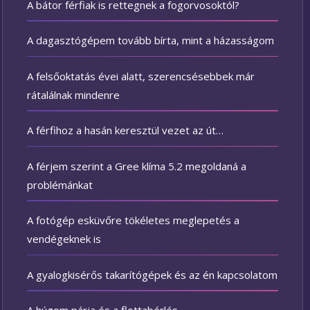
A bátor férfiak is rettegnek a fogorvosoktól?
A dagasztógépem tovább bírta, mint a házasságom
A felsőoktatás évei alatt, szerencsésebbek már
rátalálnak mindenre
A férfihoz a hasán keresztül vezet az út…
A férjem szerint a Gree klíma 5.2 megoldaná a
problémánkat
A fotógép esküvőre tökéletes meglepetés a
vendégeknek is
A gyalogkisérős takarítógépek és az én kapcsolatom