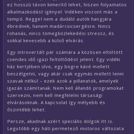
ez hosszú távon kimerítő lehet, hiszen folyamatos
alkalmazkodást igényel. Vidéken viszont más a
tempó. Reggel nem a dudáló autók hangjára
ébrednek, hanem madárcsicsergésre. Nincs
rohanás, nincs tömegközlekedési stressz, és
sokkal kevesebb a külső elvárás.
Egy introvertált pár számára a közösen eltöltött
csendes idő igazi feltöltődést jelent. Egy vidéki
ház kertjében ülve, egy bögre kávé mellett
beszélgetni, vagy akár csak egymás mellett lenni
szavak nélkül – ezek azok a pillanatok, amelyek
igazán számítanak. Nem kell állandó programokat
szervezni, nem kell megfelelni társasági
elvárásoknak. A kapcsolat így mélyebb és
őszintébb lehet.
Persze, akadnak azért speciális dolgok itt is.
Legutóbb egy háti permetező motoros változata