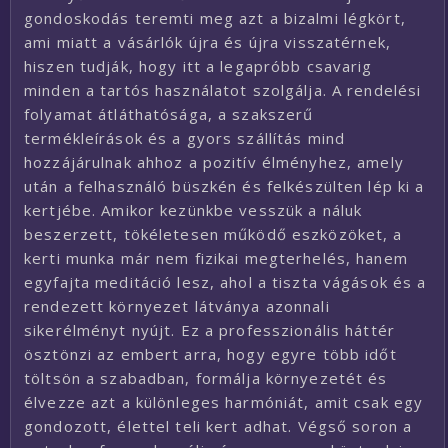
gondoskodás teremti meg azt a bizalmi légkört,
ami miatt a vásárlók újra és újra visszatérnek,
hiszen tudják, hogy itt a legapróbb csavarig
minden a tartós használatot szolgálja. A rendelési
folyamat átláthatósága, a szakszerű
termékleírások és a gyors szállítás mind
hozzájárulnak ahhoz a pozitív élményhez, amely
után a felhasználó büszkén és felkészülten lép ki a
kertjébe. Amikor kezünkbe vesszük a náluk
beszerzett, tökéletesen működő eszközöket, a
kerti munka már nem fizikai megterhelés, hanem
egyfajta meditáció lesz, ahol a tiszta vágások és a
rendezett környezet látványa azonnali
sikerélményt nyújt. Ez a professzionális háttér
ösztönzi az embert arra, hogy egyre több időt
töltsön a szabadban, formálja környezetét és
élvezze azt a különleges harmóniát, amit csak egy
gondozott, élettel teli kert adhat. Végső soron a