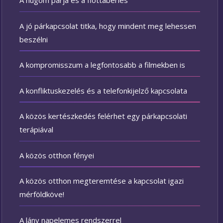
A húgom párja és a flottabérlés
A jó párkapcsolat titka, hogy mindent meg lehessen
beszélni
A kompromisszum a legfontosabb a filmekben is
A konfliktuskezelés és a telefonkijelző kapcsolata
A közös kertészkedés felérhet egy párkapcsolati
terápiával
A közös otthon fényei
A közös otthon megteremtése a kapcsolat igazi
mérföldköve!
A lány napelemes rendszerrel