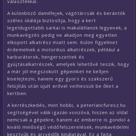
választékkal.
A különböző damilfejek, vágótárcsák és berántók
széles skálája biztosítja, hogy a kert
legeldugottabb sarkai is makulátlanok legyenek, a
munkavégzés pedig ne akadjon meg egyetlen
elkopott alkatrész miatt sem. Külön figyelmet
érdemelnek a motorikus alkatrészek, például a
karburátorok, hengerszettek és
gyújtásalkatrészek, amelyek lehetővé teszik, hogy
a már jól megszokott gépeinket ne kelljen
kiselejtezni, hanem egy gyors és szakszerű
felújítás után újult erővel vethessük be őket a
kertben.
A kertészkedés, mint hobbi, a peterlancfuresz.hu
segítségével válik igazán vonzóvá, hiszen az oldal
nemcsak a gépekre, hanem az emberre is gondol a
kiváló minőségű védőfelszerelések, munkavédelmi
kesztyűk és arcvédők kínálatával. Ez a fajta