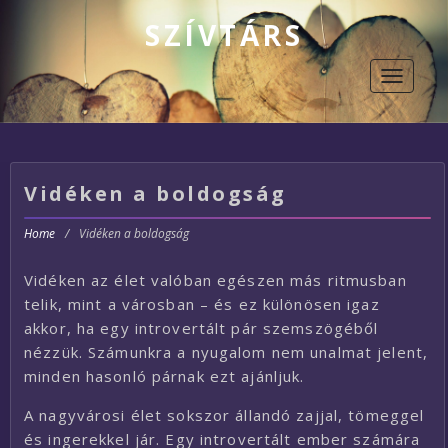
SZÍVTÁRS
Toggle
navigati
Vidéken a boldogság
Home
/
Vidéken a boldogság
Vidéken az élet valóban egészen más ritmusban
telik, mint a városban – és ez különösen igaz
akkor, ha egy introvertált pár szemszögéből
nézzük. Számunkra a nyugalom nem unalmat jelent,
minden hasonló párnak ezt ajánljuk.
A nagyvárosi élet sokszor állandó zajjal, tömeggel
és ingerekkel jár. Egy introvertált ember számára