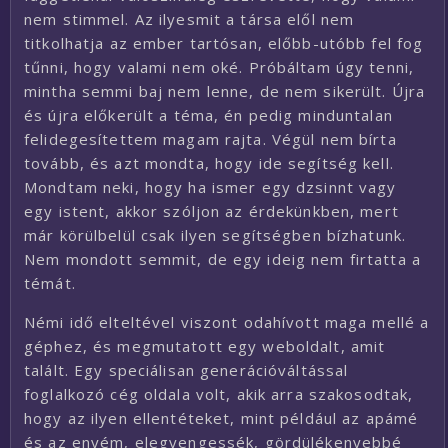
nem stimmel. Az ilyesmit a társa elől nem
titkolhatja az ember tartósan, előbb-utóbb fel fog
tűnni, hogy valami nem oké. Próbáltam úgy tenni,
mintha semmi baj nem lenne, de nem sikerült. Újra
és újra előkerült a téma, én pedig minduntalan
felidegesítettem magam rajta. Végül nem bírta
tovább, és azt mondta, hogy ide segítség kell.
Mondtam neki, hogy ha ismer egy dzsinnt vagy
egy istent, akkor szóljon az érdekünkben, mert
már körülbelül csak ilyen segítségben bízhatunk.
Nem mondott semmit, de egy ideig nem firtatta a
témát.
Némi idő elteltével viszont odahívott maga mellé a
géphez, és megmutatott egy weboldalt, amit
talált. Egy speciálisan generációváltással
foglalkozó cég oldala volt, akik arra szakosodtak,
hogy az ilyen ellentéteket, mint például az apámé
és az enyém, elegyengessék, gördülékenyebbé