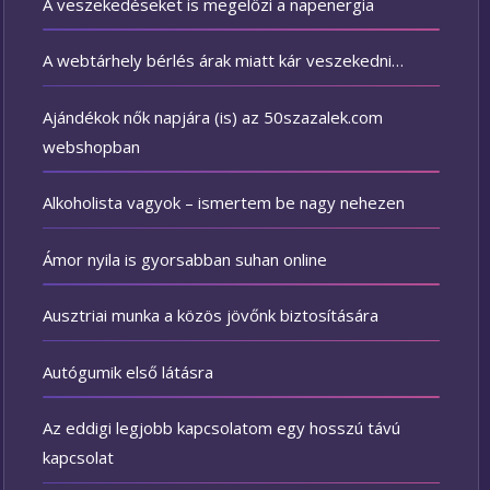
A veszekedéseket is megelőzi a napenergia
A webtárhely bérlés árak miatt kár veszekedni…
Ajándékok nők napjára (is) az 50szazalek.com
webshopban
Alkoholista vagyok – ismertem be nagy nehezen
Ámor nyila is gyorsabban suhan online
Ausztriai munka a közös jövőnk biztosítására
Autógumik első látásra
Az eddigi legjobb kapcsolatom egy hosszú távú
kapcsolat