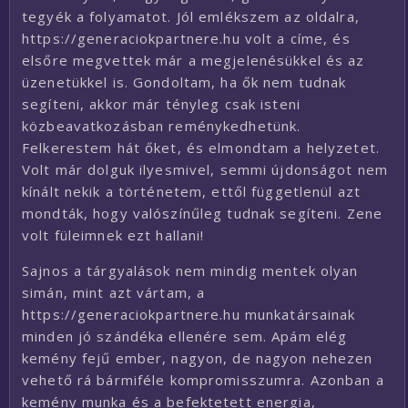
tegyék a folyamatot. Jól emlékszem az oldalra,
https://generaciokpartnere.hu volt a címe, és
elsőre megvettek már a megjelenésükkel és az
üzenetükkel is. Gondoltam, ha ők nem tudnak
segíteni, akkor már tényleg csak isteni
közbeavatkozásban reménykedhetünk.
Felkerestem hát őket, és elmondtam a helyzetet.
Volt már dolguk ilyesmivel, semmi újdonságot nem
kínált nekik a történetem, ettől függetlenül azt
mondták, hogy valószínűleg tudnak segíteni. Zene
volt füleimnek ezt hallani!
Sajnos a tárgyalások nem mindig mentek olyan
simán, mint azt vártam, a
https://generaciokpartnere.hu munkatársainak
minden jó szándéka ellenére sem. Apám elég
kemény fejű ember, nagyon, de nagyon nehezen
vehető rá bármiféle kompromisszumra. Azonban a
kemény munka és a befektetett energia,