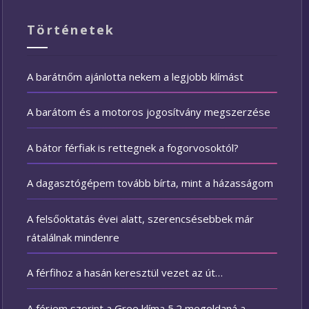
Történetek
A barátnőm ajánlotta nekem a legjobb klímást
A barátom és a motoros jogosítvány megszerzése
A bátor férfiak is rettegnek a fogorvosoktól?
A dagasztógépem tovább bírta, mint a házasságom
A felsőoktatás évei alatt, szerencsésebbek már
rátalálnak mindenre
A férfihoz a hasán keresztül vezet az út…
A férjem szerint a Gree klíma 5.2 megoldaná a