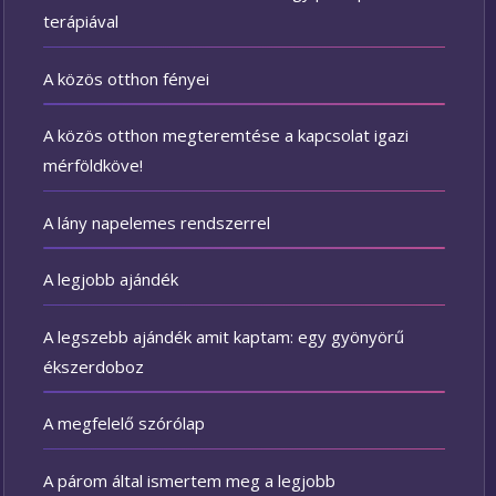
terápiával
A közös otthon fényei
A közös otthon megteremtése a kapcsolat igazi
mérföldköve!
A lány napelemes rendszerrel
A legjobb ajándék
A legszebb ajándék amit kaptam: egy gyönyörű
ékszerdoboz
A megfelelő szórólap
A párom által ismertem meg a legjobb