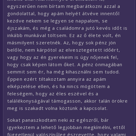
egyszerűen nem bírtam megbarátkozni azzal a
gondolattal, hogy apám helyét átvéve innentől
kezdve nekem se legyen se nappalom, se
éjszakám, és még a családomra jutó kevés időt is
inkább munkával töltsem. Ez az ő élete volt, én
másmilyent szeretnék. Az, hogy sok pénz jön
belőle, nem kárpótol az elvesztegetett időért,
vagy hogy az én gyerekeim is úgy nőjenek fel,
hogy csak képen látom őket. A pénz önmagában
semmit sem ér, ha még kihasználni sem tudod.
Éppen ezért tiltakoztam annyira az apám
elképzelése ellen, és ha nincs mögöttem a
feleségem, hogy az éles eszével és a
találékonyságával támogasson, akkor talán örökre
meg is szakadt volna köztünk a kapcsolat.
Sokat panaszkodtam neki az egészről, bár
igyekeztem a lehető legjobban megkímélni, ettől
függetlenül valószínűleg észrevette, hogy valami