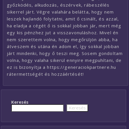
győzködés, alkudozás, észérvek, rábeszélés
sikerrel járt. Végre valahára belátta, hogy nem
leszek hajlandó folytatni, amit ő csinált, és azzal,
ha eladja a cégét ő is sokkal jobban jár, mert még
egy kis pénzhez jut a visszavonuláshoz. Mivel én
nem szerettem volna, hogy megőrüljön abba, ha
átveszem és utána én adom el, így sokkal jobban
járt mindenki, hogy ő teszi meg. Sosem gondoltam
volna, hogy valaha sikerül ennyire megpuhítani, de
ez is bizonyítja a https://generaciokpartnere.hu
rátermettségét és hozzáértését!
Keresés
Keresés