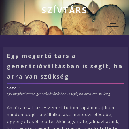
SZÍVTÁRS
Toggle
navigati
Egy megértő társ a
generációváltásban is segít, ha
arra van szükség
Home
/
Egy megértő társ a generációváltásban is segít, ha arra van szükség
Amióta csak az eszemet tudom, apám majdnem
minden idejét a vállalkozása menedzselésébe,
egyengetésébe ölte. Akár úgy is fogalmazhatunk,
hogy anyám nevelt, mert apámat más kötötte le.