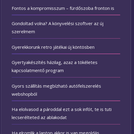
Fontos a kompromisszum – fürdőszoba fronton is
Gondoltad volna? A könyvelési szoftver az új
szerelmem
Gyerekkorunk retro játékai új köntösben
Gyertyakészítés házilag, azaz a tökéletes
kapcsolatmentő program
Gyors szállítás megbízható autófelszerelés
webshopból
Ha elolvasod a pároddal ezt a sok infót, te is tuti
lecserélteted az ablakodat
Ha elromlik a laptop akkor is van megoldás