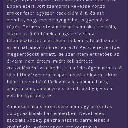
Éppen ezért volt számomra kevéssé vonzó,
amikor fater egyszer csak elém állt, és azt
mondta, hogy menne nyugdíjba, vegyem át a
cégét. Természetesen hallani sem akartam róla,
hiszen az ő életének a nagy részét már
felemésztette, miért kéne nekem is feláldoznom
az én hátralévő időmet emiatt? Persze rettentően
megsértődött emiatt, de szerintem érthetőek az
érveim, nem értem, miért kell sértett
kisiskolásként viselkedni. Ha a feleségem nem talál
rá a https://generaciokpartnere.hu oldalra, akkor
talán sosem békültünk volna ki apámmal még
annyira sem, amennyire sikerült, pedig így sem
volt könnyű dolgunk.
A munkamánia szerencsére nem egy örökletes
dolog, az kialakul az emberben. Neveltetés,
szociális közeg, pénzhajhászat, bármi lehet a
kiváltó oka. Akármennyire erőlködtem is,