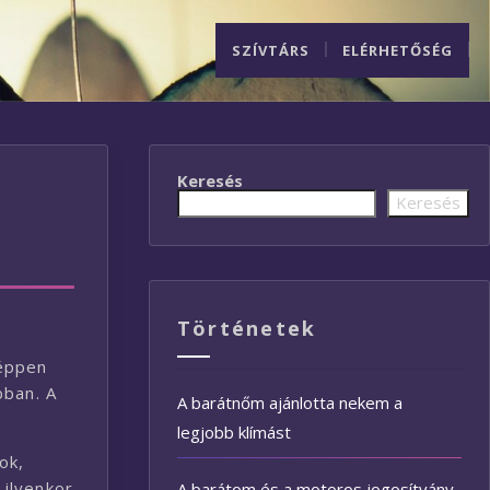
SZÍVTÁRS
ELÉRHETŐSÉG
Keresés
Keresés
Történetek
képpen
bban. A
A barátnőm ajánlotta nekem a
legjobb klímást
ok,
 ilyenkor
A barátom és a motoros jogosítvány