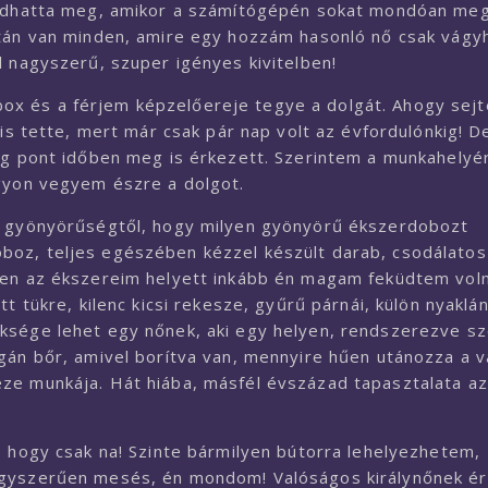
z adhatta meg, amikor a számítógépén sokat mondóan me
aztán van minden, amire egy hozzám hasonló nő csak vágy
l nagyszerű, szuper igényes kivitelben!
x és a férjem képzelőereje tegye a dolgát. Ahogy sejt
 is tette, mert már csak pár nap volt az évfordulónkig! D
mag pont időben meg is érkezett. Szerintem a munkahelyé
agyon vegyem észre a dolgot.
 a gyönyörűségtől, hogy milyen gyönyörű ékszerdobozt
boz, teljes egészében kézzel készült darab, csodálatos
ben az ékszereim helyett inkább én magam feküdtem voln
t tükre, kilenc kicsi rekesze, gyűrű párnái, külön nyaklá
ksége lehet egy nőnek, aki egy helyen, rendszerezve s
gán bőr, amivel borítva van, mennyire hűen utánozza a v
ze munkája. Hát hiába, másfél évszázad tapasztalata az
, hogy csak na! Szinte bármilyen bútorra lehelyezhetem,
 Egyszerűen mesés, én mondom! Valóságos királynőnek é