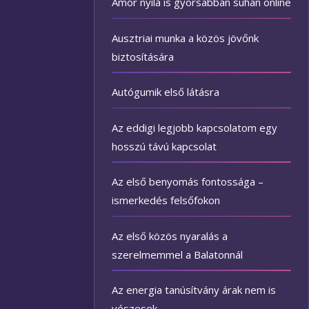
Ámor nyila is gyorsabban suhan online
Ausztriai munka a közös jövőnk
biztosítására
Autógumik első látásra
Az eddigi legjobb kapcsolatom egy
hosszú távú kapcsolat
Az első benyomás fontossága –
ismerkedés felsőfokon
Az első közös nyaralás a
szerelmemmel a Balatonnál
Az energia tanúsítvány árak nem is
vészesek