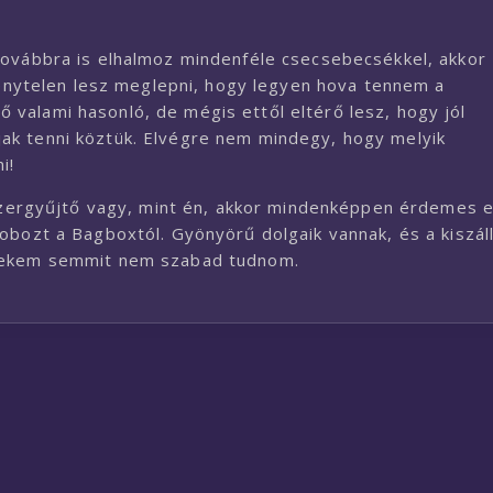
továbbra is elhalmoz mindenféle csecsebecsékkel, akkor
 kénytelen lesz meglepni, hogy legyen hova tennem a
valami hasonló, de mégis ettől eltérő lesz, hogy jól
ak tenni köztük. Elvégre nem mindegy, hogy melyik
i!
kszergyűjtő vagy, mint én, akkor mindenképpen érdemes e
bozt a Bagboxtól. Gyönyörű dolgaik vannak, és a kiszáll
 nekem semmit nem szabad tudnom.