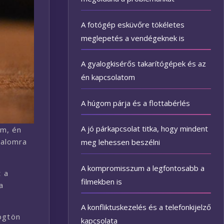
A fotógép esküvőre tökéletes
meglepetés a vendégeknek is
A gyalogkisérős takarítógépek és az
én kapcsolatom
A húgom párja és a flottabérlés
A jó párkapcsolat titka, hogy mindent
om, én
kalomra
meg lehessen beszélni
A kompromisszum a legfontosabb a
 a
filmekben is
a
A konfliktuskezelés és a telefonkijelző
rögtön
kapcsolata