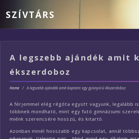
SZÍVTÁRS
A legszebb ajándék amit 
ékszerdoboz
Home
/
A legszebb ajándék amit kaptam: egy gyönyörű ékszerdoboz
A férjemmel elég régóta együtt vagyunk, legalább 
többnek mondható, mint egy futó gimnáziumi szerelem
miénk szerencsére hosszú, és kitartó.
Azonban minél hosszabb egy kapcsolat, annál többs
névnapok, Valentin-nap… Mind-mind egy alkalom arra