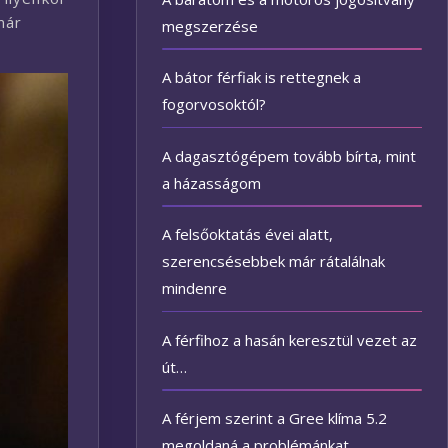
már
megszerzése
A bátor férfiak is rettegnek a
fogorvosoktól?
A dagasztógépem tovább bírta, mint
a házasságom
A felsőoktatás évei alatt,
szerencsésebbek már rátalálnak
mindenre
A férfihoz a hasán keresztül vezet az
út…
A férjem szerint a Gree klíma 5.2
megoldaná a problémánkat