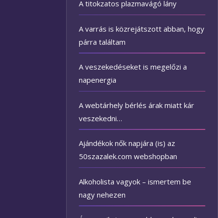
A titokzatos plazmavágó lány
A varrás is közrejátszott abban, hogy
párra találtam
A veszekedéseket is megelőzi a
napenergia
A webtárhely bérlés árak miatt kár
veszekedni…
Ajándékok nők napjára (is) az
50szazalek.com webshopban
Alkoholista vagyok – ismertem be
nagy nehezen