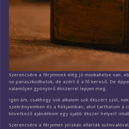
Szerencsére a férjemnek elég jó munkahelye van, eb
se panaszkodhatok, de azért ő a fő kereső. De épp
valamilyen gyönyörű ékszerrel lepjen meg.
Igen ám, csakhogy sok alkalom sok ékszert szül, n
szekrényemben és a fiókjaimban, ahol tarthatom a cs
következő ajándékom egy újabb ékszer helyett ink
Szerencsére a férjemet jócskán ellátták sütnivalóva