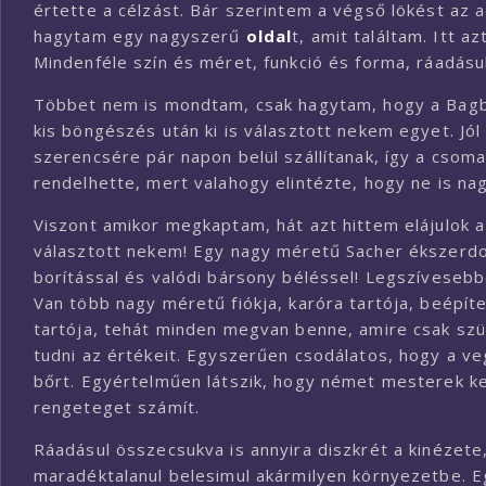
értette a célzást. Bár szerintem a végső lökést a
hagytam egy nagyszerű
oldal
t, amit találtam. Itt 
Mindenféle szín és méret, funkció és forma, ráadásu
Többet nem is mondtam, csak hagytam, hogy a Bagbo
kis böngészés után ki is választott nekem egyet. Jól
szerencsére pár napon belül szállítanak, így a cso
rendelhette, mert valahogy elintézte, hogy ne is n
Viszont amikor megkaptam, hát azt hittem elájulok
választott nekem! Egy nagy méretű Sacher ékszerdo
borítással és valódi bársony béléssel! Legszíveseb
Van több nagy méretű fiókja, karóra tartója, beépítet
tartója, tehát minden megvan benne, amire csak szü
tudni az értékeit. Egyszerűen csodálatos, hogy a ve
bőrt. Egyértelműen látszik, hogy német mesterek ke
rengeteget számít.
Ráadásul összecsukva is annyira diszkrét a kinézete
maradéktalanul belesimul akármilyen környezetbe.