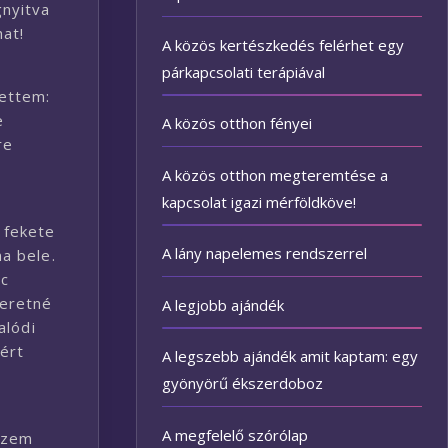
gnyitva
hat!
A közös kertészkedés felérhet egy
párkapcsolati terápiával
ettem:
e
A közös otthon fényei
re
A közös otthon megteremtése a
kapcsolat igazi mérföldköve!
 fekete
A lány napelemes rendszerrel
a bele.
nc
zeretné
A legjobb ajándék
alódi
ért
A legszebb ajándék amit kaptam: egy
gyönyörű ékszerdoboz
A megfelelő szórólap
rzem