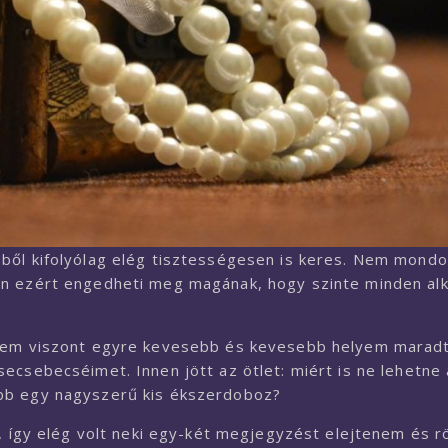
ből kifolyólag elég tisztességesen is keres. Nem mond
en ezért engedheti meg magának, hogy szinte minden al
ekem viszont egyre kevesebb és kevesebb helyem maradt
ecsebecséimet. Innen jött az ötlet: miért is ne lehetne 
ább egy nagyszerű kis ékszerdoboz?
l, így elég volt neki egy-két megjegyzést elejtenem és 