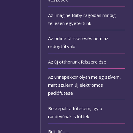
Az Imagine Baby rágóiban mindig
teljesen egyetértünk
Az online társkeresés nem az
ördögtől való
Az új otthonunk felszerelése
Az ünnepekkor olyan meleg szívem,
mint szüleim új elektromos
padlófűtése
Bekrepált a fűtésem, így a
randevúnak is lőttek
Buli, fiúk….