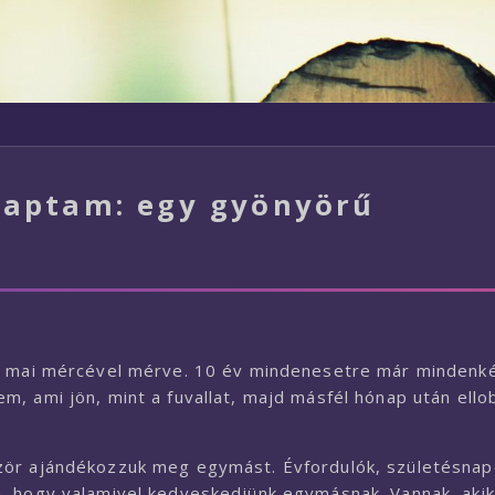
kaptam: egy gyönyörű
is mai mércével mérve. 10 év mindenesetre már minden
, ami jön, mint a fuvallat, majd másfél hónap után ello
zör ajándékozzuk meg egymást. Évfordulók, születésnap
, hogy valamivel kedveskedjünk egymásnak. Vannak, akik