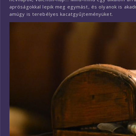
apróságokkal lepik meg egymást, és olyanok is akad
amúgy is terebélyes kacatgyűjteményüket.