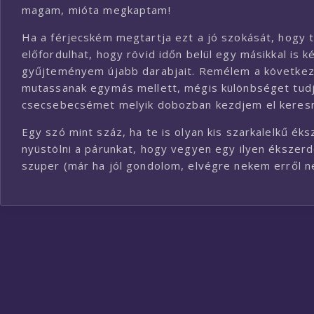
magam, mióta megkaptam!
Ha a férjecském megtartja ezt a jó szokását, hogy 
előfordulhat, hogy rövid időn belül egy másikkal is
gyűjteményem újabb darabjait. Remélem a következő 
mutassanak egymás mellett, mégis különbséget tudj
csecsebecsémet melyik dobozban kezdjem el keresn
Egy szó mint száz, ha te is olyan kis szarkalelkű é
nyüstölni a párunkat, hogy vegyen egy ilyen ékszerdo
szuper (már ha jól gondolom, elvégre nekem erről