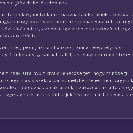
en megközelíthető település.
yan termékek, melyek már használtan kerülnek a boltba, 
 nagyon nagy pozitívum, mert az újonnan vásárolt ipari g
közi ráták miatt, azonban így a fontos eszközöket egy
ebb keretből is.
nciát, még pedig három hónapot, ami a telephelyükön
cég 1 teljes év garanciát vállal, amennyiben rendelteté
em csak arra nyújt kiváló lehetőséget, hogy minőségi
tünk egy másik szektorba is, melyben lehet nem vagyun
közökkel dolgoznak a cukrászok, szakácsok az ajtók mög
gyes gépek árát is láthatjuk. Ilyenek a milliós vállalko