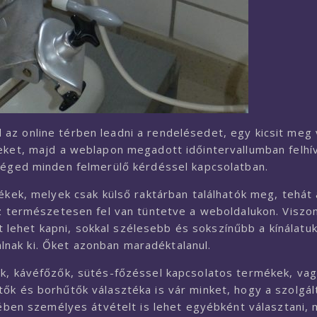
az online térben leadni a rendelésedet, egy kicsit meg
keket, majd a weblapon megadott időintervallumban felhí
 téged minden felmerülő kérdéssel kapcsolatban.
ékek, melyek csak külső raktárban találhatók meg, tehát 
ez természetesen fel van tüntetve a weboldalukon. Viszon
ehet kapni, sokkal szélesebb és sokszínűbb a kínálatuk
nak ki. Őket azonban maradéktalanul.
ek, kávéfőzők, sütés-főzéssel kapcsolatos termékek, vag
ők és borhűtők választéka is vár minket, hogy a szolgál
tében személyes átvételt is lehet egyébként választani,