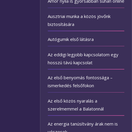
Ámor nyila is gyorsabban suhan online
Ausztriai munka a közös jövőnk
biztosítására
Autógumik első látásra
Az eddigi legjobb kapcsolatom egy
hosszú távú kapcsolat
Az első benyomás fontossága –
ismerkedés felsőfokon
Az első közös nyaralás a
szerelmemmel a Balatonnál
Az energia tanúsítvány árak nem is
vészesek