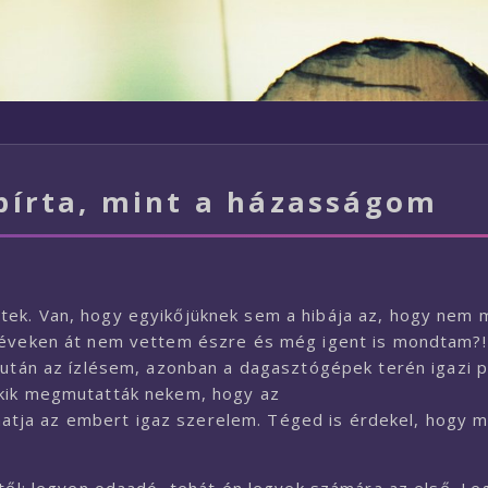
bírta, mint a házasságom
tek. Van, hogy egyikőjüknek sem a hibája az, hogy nem 
t éveken át nem vettem észre és még igent is mondtam?!
 után az ízlésem, azonban a dagasztógépek terén igazi p
akik megmutatták nekem, hogy az
hatja az embert igaz szerelem. Téged is érdekel, hogy m