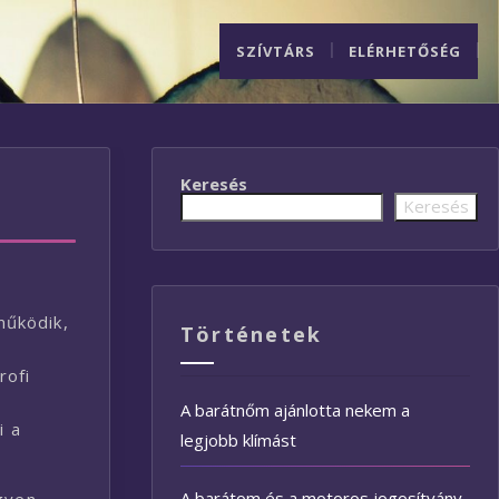
SZÍVTÁRS
ELÉRHETŐSÉG
Keresés
Keresés
működik,
Történetek
rofi
A barátnőm ajánlotta nekem a
i a
legjobb klímást
A barátom és a motoros jogosítvány