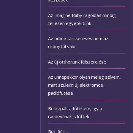
Az Imagine Baby rágóiban mindig
teljesen egyetértünk
Az online társkeresés nem az
ördögtől való
Az új otthonunk felszerelése
Az ünnepekkor olyan meleg szívem,
mint szüleim új elektromos
padlófűtése
Bekrepált a fűtésem, így a
randevúnak is lőttek
Buli, fiúk….