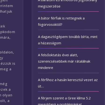
egyen
erintem
megszerzése
lhatjuk
A bátor férfiak is rettegnek a
fogorvosoktól?
kek
kapkodom
A dagasztógépem tovább bírta, mint
ámára,
a házasságom
oldalon,
A felsőoktatás évei alatt,
gy
szerencsésebbek már rátalálnak
nézzük is
mindenre
k meg a
A férfihoz a hasán keresztül vezet az
 még
út…
ezek a
m olyan
A férjem szerint a Gree klíma 5.2
olt, a
megoldaná a problémánkat