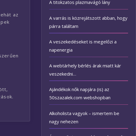
A titokzatos plazmavágó lány
tehát az
A varrás is közrejátszott abban, hogy
épek
párra találtam
A veszekedéseket is megelőzi a
napenergia
sszerűen
A webtárhely bérlés árak miatt kár
veszekedni…
k
Ajándékok nők napjára (is) az
ött,
zások.
50szazalek.com webshopban
Alkoholista vagyok – ismertem be
nagy nehezen