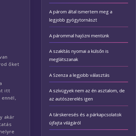
A párom által ismertem meg a
legjobb gyógytornászt
A párommal hajózni mentünk
A szakítás nyomai a külsőn is
 van
meglátszanak
vod őket
A Szenza a legjobb választás
a
A szívügyek nem az én asztalom, de
t itt
 ennél,
az autószerelés igen
A társkeresés és a párkapcsolatok
y akár
újfajta világáról
tatás
 melyre