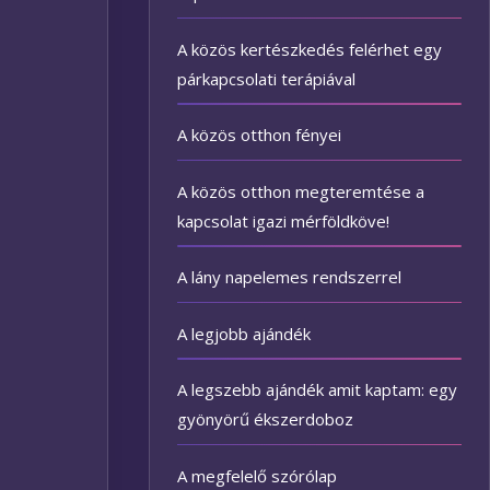
A közös kertészkedés felérhet egy
párkapcsolati terápiával
A közös otthon fényei
A közös otthon megteremtése a
kapcsolat igazi mérföldköve!
A lány napelemes rendszerrel
A legjobb ajándék
A legszebb ajándék amit kaptam: egy
gyönyörű ékszerdoboz
A megfelelő szórólap