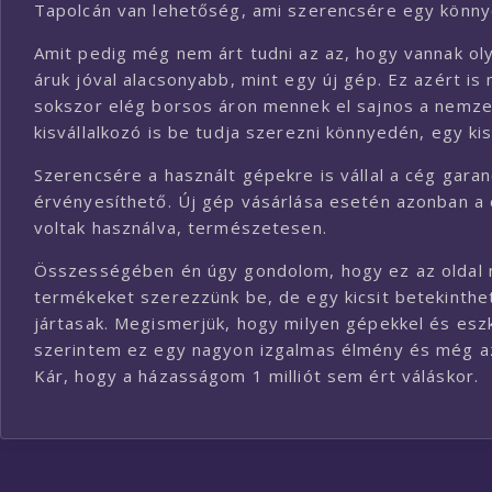
Tapolcán van lehetőség, ami szerencsére egy könny
Amit pedig még nem árt tudni az az, hogy vannak ol
áruk jóval alacsonyabb, mint egy új gép. Ez azért is
sokszor elég borsos áron mennek el sajnos a nemzet
kisvállalkozó is be tudja szerezni könnyedén, egy kis
Szerencsére a használt gépekre is vállal a cég gara
érvényesíthető. Új gép vásárlása esetén azonban a 
voltak használva, természetesen.
Összességében én úgy gondolom, hogy ez az oldal n
termékeket szerezzünk be, de egy kicsit betekinthe
jártasak. Megismerjük, hogy milyen gépekkel és esz
szerintem ez egy nagyon izgalmas élmény és még az e
Kár, hogy a házasságom 1 milliót sem ért váláskor.