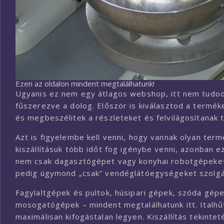
Ezen az oldalon mindent megtalálhatunk!
Ugyanis ez nem egy átlagos webshop, itt nem tudod 
fűszerezve a dolog. Először is kiválasztod a termé
és megbeszélitek a részleteket és felvilágosítanak
Azt is figyelembe kell venni, hogy vannak olyan term
kiszállításuk több időt fog igénybe venni, azonban 
nem csak dagasztógépet vagy konyhai robotgépeket l
pedig úgymond „csak” vendéglátóegységeket szolgál
Fagylaltgépek és pultok, húsipari gépek, szóda gép
mosogatógépek – mindent megtalálhatunk itt. Italhűt
maximálisan kifogástalan legyen. Kiszállítás tekinte