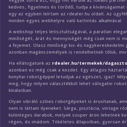
Vegyük sorra azt, hogy mit várunk az ideális partne
kedves, figyelmes és törődő, tudja a kívánságaimat 
egy az egyben leírtam az rdealer.hu oldalt. Az ügyf
minden egyes webhelyre való kattintás alkalmával.
A webshop teljes letisztultságával, a páratlan elega
minőségét, árát és mennyiségét még csak nem is mé
a fejemet. Olasz minőségi kis-és nagykereskedelmi
azonban magánszemélyek is rendelhetnek tőlük, mive
Ha ellátogatunk az
rdealer.hu/termekek/dagaszt
azonban ez még csak a kezdet. Egy átlagos háztart
konyhai robotgéppel letudjuk az egészet, igaz? Milye
meg, hogy milyen választékból lehet válogatni robotg
kínálatban.
Olyan vibráló színes robotgépeket is árusítanak, am
nem is láttam ilyeneket. Sárga, pisztácia, vintage r
különleges darabok, melyek szuper áron lehetnek ko
régen, és imádom. Tökéletes állapotban, gyorsan ér