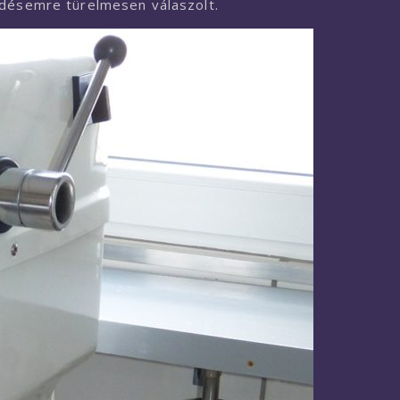
rdésemre türelmesen válaszolt.