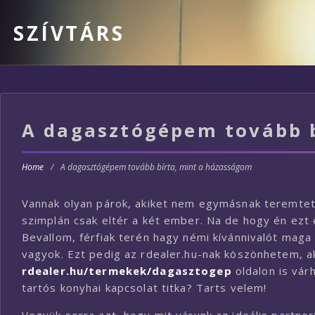
SZÍVTÁRS
A dagasztógépem tovább 
Home
/
A dagasztógépem tovább bírta, mint a házasságom
Vannak olyan párok, akiket nem egymásnak teremtet
szimplán csak eltér a két ember. Na de hogy én ez
Bevallom, férfiak terén hagy némi kívánnivalót maga
vagyok. Ezt pedig az rdealer.hu-nak köszönhetem, 
rdealer.hu/termekek/dagasztogep
oldalon is vár
tartós konyhai kapcsolat titka? Tarts velem!