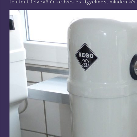
telefont felvevő úr kedves és figyelmes, minden ké