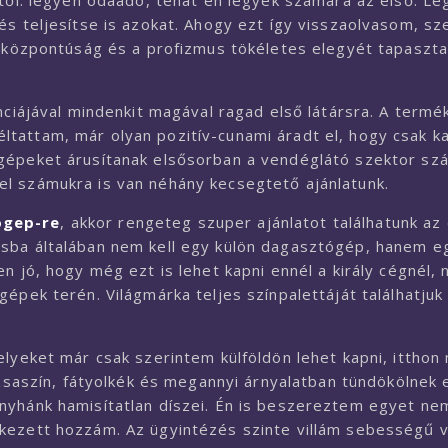
rtől: legyen odaadó, tehát én legyek számára az első. L
és teljesítse is azokat. Ahogy ezt így visszaolvasom, sz
élközpontúság és a profizmus tökéletes elegyét tapaszta
nciájával mindenkit magával ragad első látársra. A termé
ltattam, már olyan pozitív-cunami áradt el, hogy csak 
 gépeket árusítanak elsősorban a vendéglátó szektor sz
l számukra is van néhány kecsegtető ajánlatunk.
ogep-re
, akkor rengeteg szuper ajánlatot találhatunk az 
ásba általában nem kell egy külön dagasztógép, hanem e
n jó, hogy még ezt is lehet kapni ennél a király cégnél, 
épek terén. Világmárka teljes színpalettáját találhatju
elyeket már csak szerintem külföldön lehet kapni, itthon
ózsaszín, fátyolkék és megannyi árnyalatban tündökölnek 
nyhánk hamisítatlan díszei. Én is beszereztem egyet ne
kezett hozzám. Az ügyintézés szinte villám sebességű v