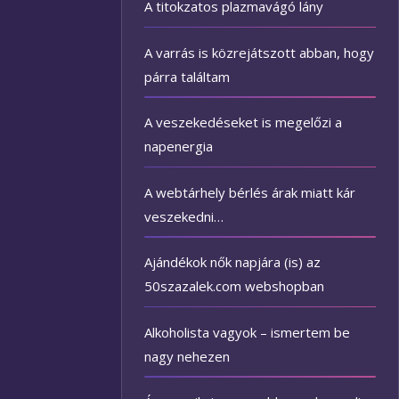
A titokzatos plazmavágó lány
A varrás is közrejátszott abban, hogy
párra találtam
A veszekedéseket is megelőzi a
napenergia
A webtárhely bérlés árak miatt kár
veszekedni…
Ajándékok nők napjára (is) az
50szazalek.com webshopban
Alkoholista vagyok – ismertem be
nagy nehezen