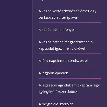
A közös kertészkedés felérhet egy
párkapcsolati terápiával
A közös otthon fényei
A közös otthon megteremtése a
kapcsolat igazi mérföldköve!
A lány napelemes rendszerrel
A legjobb ajándék
A legszebb ajándék amit kaptam: egy
gyönyörű ékszerdoboz
A megfelelő szórólap