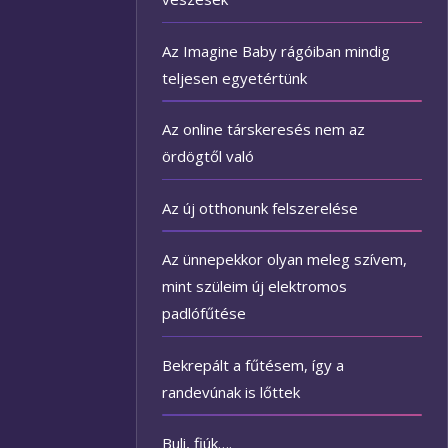
Az Imagine Baby rágóiban mindig
teljesen egyetértünk
Az online társkeresés nem az
ördögtől való
Az új otthonunk felszerelése
Az ünnepekkor olyan meleg szívem,
mint szüleim új elektromos
padlófűtése
Bekrepált a fűtésem, így a
randevúnak is lőttek
Buli, fiúk….