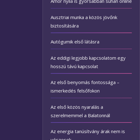
Ámor nyila is gyorsabban suhan online
Ausztriai munka a közös jövőnk
biztosítására
Autógumik első látásra
Az eddigi legjobb kapcsolatom egy
hosszú távú kapcsolat
Az első benyomás fontossága –
ismerkedés felsőfokon
Az első közös nyaralás a
szerelmemmel a Balatonnál
Az energia tanúsítvány árak nem is
vészesek