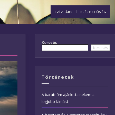
SZÍVTÁRS
ELÉRHETŐSÉG
Keresés
Keresés
Történetek
A barátnőm ajánlotta nekem a
legjobb klímást
A barátom és a motoros jogosítvány