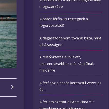
megszerzése
A bátor férfiak is rettegnek a
fogorvosoktól?
A dagasztógépem tovább bírta, mint
a házasságom
A felsőoktatás évei alatt,
szerencsésebbek már rátalálnak
mindenre
A férfihoz a hasán keresztül vezet az
út…
A férjem szerint a Gree klíma 5.2
megoldaná a problémánkat