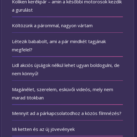
Koliken kerékpár – amin a későbbi motorosok kezdik
a gurulást
Költözünk a párommal, nagyon vártam
Létezik bababolt, ami a pár mindkét tagjának
megfelel?
Lidl akciós újságok nélkül lehet ugyan boldogulni, de
nem könnyű!
Magánélet, szerelem, esküvői videós, mely nem
marad titokban
Mennyit ad a párkapcsolatodhoz a közös filmnézés?
Mi ketten és az új jövevények