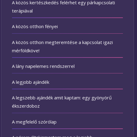
A közös kertészkedés felérhet egy párkapcsolati
terápiával
A közös otthon fényei
A közös otthon megteremtése a kapcsolat igazi
mérföldköve!
A lány napelemes rendszerrel
A legjobb ajándék
A legszebb ajándék amit kaptam: egy gyönyörű
ékszerdoboz
A megfelelő szórólap