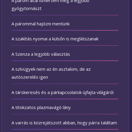
A párom által ismertem meg a legjobb
gyógytornászt
A párommal hajózni mentünk
A szakítás nyomai a külsőn is meglátszanak
A Szenza a legjobb választás
A szívügyek nem az én asztalom, de az
autószerelés igen
A társkeresés és a párkapcsolatok újfajta világáról
A titokzatos plazmavágó lány
A varrás is közrejátszott abban, hogy párra találtam