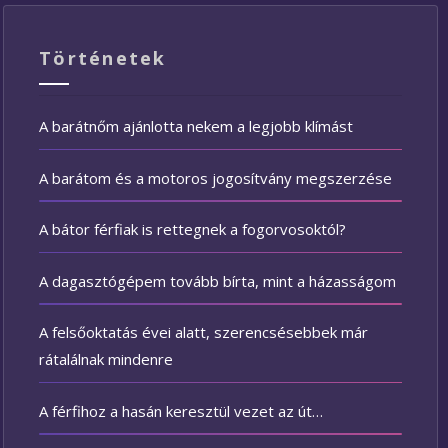
Történetek
A barátnőm ajánlotta nekem a legjobb klímást
A barátom és a motoros jogosítvány megszerzése
A bátor férfiak is rettegnek a fogorvosoktól?
A dagasztógépem tovább bírta, mint a házasságom
A felsőoktatás évei alatt, szerencsésebbek már
rátalálnak mindenre
A férfihoz a hasán keresztül vezet az út…