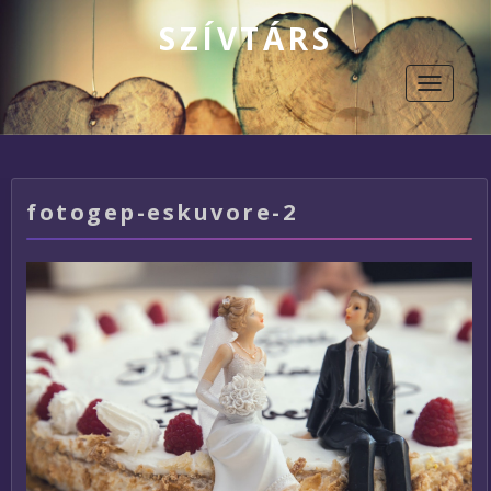
SZÍVTÁRS
Toggle
navigati
fotogep-eskuvore-2