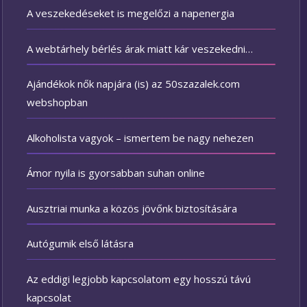
A veszekedéseket is megelőzi a napenergia
A webtárhely bérlés árak miatt kár veszekedni…
Ajándékok nők napjára (is) az 50szazalek.com
webshopban
Alkoholista vagyok – ismertem be nagy nehezen
Ámor nyila is gyorsabban suhan online
Ausztriai munka a közös jövőnk biztosítására
Autógumik első látásra
Az eddigi legjobb kapcsolatom egy hosszú távú
kapcsolat