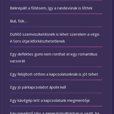
Bekrepált a fűtésem, így a randevúnak is lőttek
Buli, fiúk….
Dühítő szemviszketésnek is lehet szerelem a vége.
A Sors útjai kifürkészhetetlenek
Egy defektes gumi nem ronthat el egy romantikus
vacsorát
Egy felújított otthon a kapcsolatunknak is jót tehet
Egy jó párkapcsolatot ápolni kell
Egy kávégép lett a kapcsolatunk megmentője
Egy megértő társ a generációváltásban is segít, ha