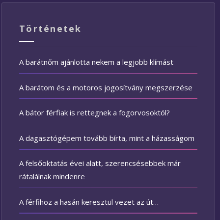
Történetek
A barátnőm ajánlotta nekem a legjobb klímást
A barátom és a motoros jogosítvány megszerzése
A bátor férfiak is rettegnek a fogorvosoktól?
A dagasztógépem tovább bírta, mint a házasságom
A felsőoktatás évei alatt, szerencsésebbek már
rátalálnak mindenre
A férfihoz a hasán keresztül vezet az út…