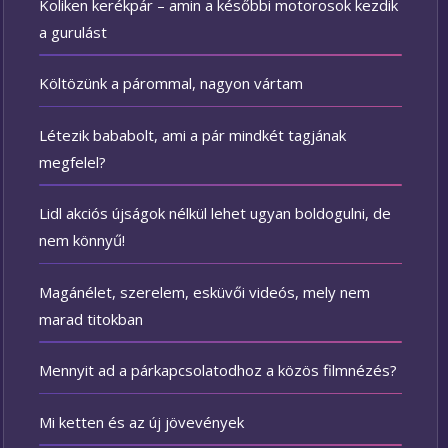
Koliken kerékpár – amin a későbbi motorosok kezdik
a gurulást
Költözünk a párommal, nagyon vártam
Létezik bababolt, ami a pár mindkét tagjának
megfelel?
Lidl akciós újságok nélkül lehet ugyan boldogulni, de
nem könnyű!
Magánélet, szerelem, esküvői videós, mely nem
marad titokban
Mennyit ad a párkapcsolatodhoz a közös filmnézés?
Mi ketten és az új jövevények