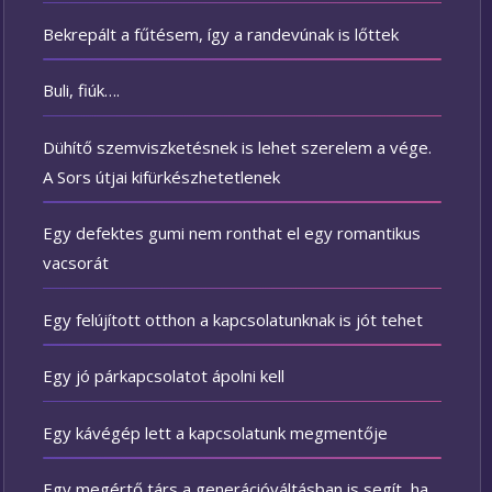
Bekrepált a fűtésem, így a randevúnak is lőttek
Buli, fiúk….
Dühítő szemviszketésnek is lehet szerelem a vége.
A Sors útjai kifürkészhetetlenek
Egy defektes gumi nem ronthat el egy romantikus
vacsorát
Egy felújított otthon a kapcsolatunknak is jót tehet
Egy jó párkapcsolatot ápolni kell
Egy kávégép lett a kapcsolatunk megmentője
Egy megértő társ a generációváltásban is segít, ha