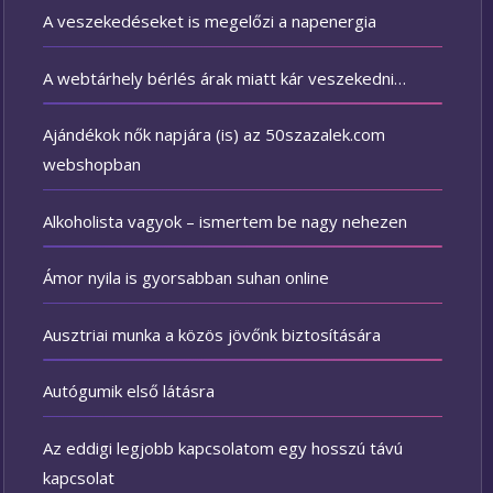
A veszekedéseket is megelőzi a napenergia
A webtárhely bérlés árak miatt kár veszekedni…
Ajándékok nők napjára (is) az 50szazalek.com
webshopban
Alkoholista vagyok – ismertem be nagy nehezen
Ámor nyila is gyorsabban suhan online
Ausztriai munka a közös jövőnk biztosítására
Autógumik első látásra
Az eddigi legjobb kapcsolatom egy hosszú távú
kapcsolat