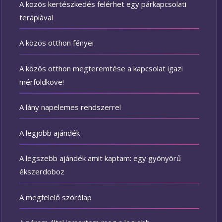
A közös kertészkedés felérhet egy párkapcsolati
terápiával
A közös otthon fényei
A közös otthon megteremtése a kapcsolat igazi
mérföldköve!
A lány napelemes rendszerrel
A legjobb ajándék
A legszebb ajándék amit kaptam: egy gyönyörű
ékszerdoboz
A megfelelő szórólap