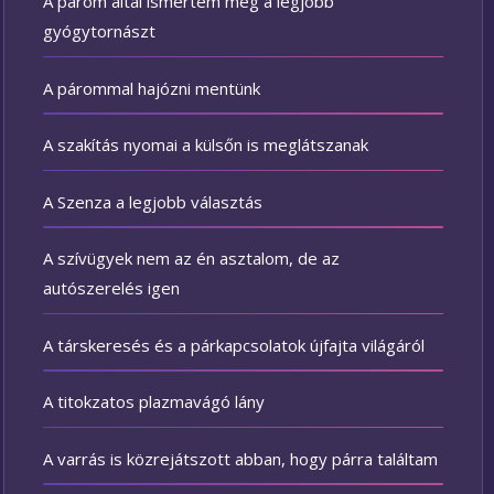
A párom által ismertem meg a legjobb
gyógytornászt
A párommal hajózni mentünk
A szakítás nyomai a külsőn is meglátszanak
A Szenza a legjobb választás
A szívügyek nem az én asztalom, de az
autószerelés igen
A társkeresés és a párkapcsolatok újfajta világáról
A titokzatos plazmavágó lány
A varrás is közrejátszott abban, hogy párra találtam